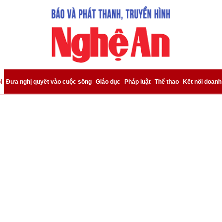
bình luận
i
Đưa nghị quyết vào cuộc sống
Giáo dục
Pháp luật
Thể thao
Kết nối doanh
Hủy
G