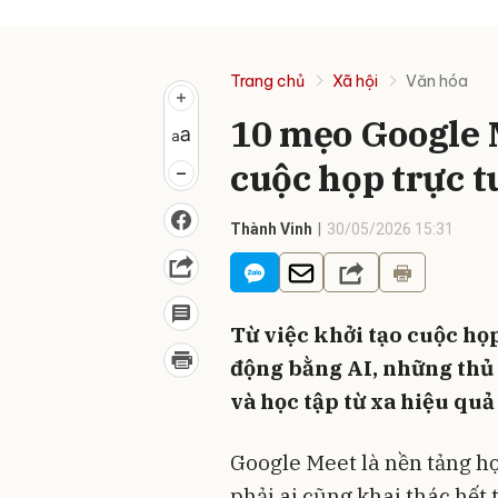
Trang chủ
Xã hội
Văn hóa
10 mẹo Google M
cuộc họp trực 
Thành Vinh
30/05/2026 15:31
Từ việc khởi tạo cuộc họp
động bằng AI, những thủ 
và học tập từ xa hiệu quả
Google Meet là nền tảng h
phải ai cũng khai thác hết