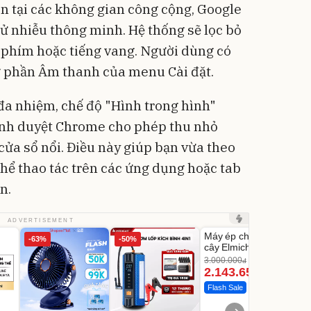
ồn tại các không gian công cộng, Google
ử nhiễu thông minh. Hệ thống sẽ lọc bỏ
 phím hoặc tiếng vang. Người dùng có
ng phần Âm thanh của menu Cài đặt.
 đa nhiệm, chế độ "Hình trong hình"
rình duyệt Chrome cho phép thu nhỏ
ửa sổ nổi. Điều này giúp bạn vừa theo
thể thao tác trên các ứng dụng hoặc tab
n.
Unmute
U
ADVERTISEMENT
Máy ép chậm trái
Máy
-63%
-50%
-28%
cây Elmich JEE
tay 
1855OL
có t
3.000.000
đ
2.143.650
39
đ
Flash Sale
Đã 