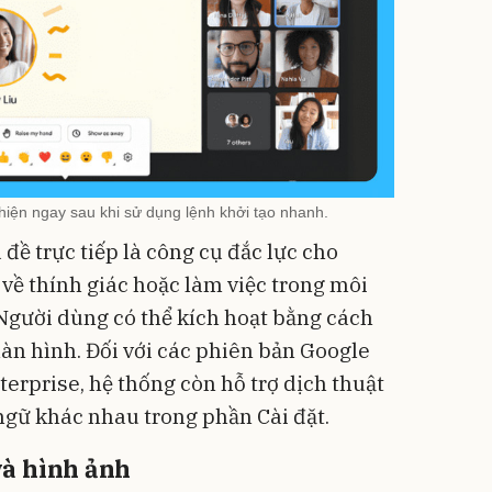
Máy sấ
CWell 
chiều 
199.00
125.
C01H
Flash S
 hiện ngay sau khi sử dụng lệnh khởi tạo nhanh.
đề trực tiếp là công cụ đắc lực cho
về thính giác hoặc làm việc trong môi
Người dùng có thể kích hoạt bằng cách
àn hình. Đối với các phiên bản Google
rprise, hệ thống còn hỗ trợ dịch thuật
ngữ khác nhau trong phần Cài đặt.
và hình ảnh