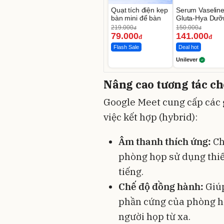
Quạt tích điện kẹp
Serum Vaselin
bàn mini để bàn
Gluta-Hya Dưỡ
Da Sáng Mịn S
219.000
150.000
đ
đ
7 Ngày
79.000
141.000
đ
đ
Flash Sale
Deal hot
Unilever
Nâng cao tương tác c
Google Meet cung cấp các
việc kết hợp (hybrid):
Âm thanh thích ứng:
Ch
phòng họp sử dụng thiế
tiếng.
Chế độ đồng hành:
Giúp
phần cứng của phòng họ
người họp từ xa.