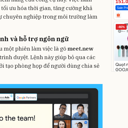
151.
 tối ưu hóa thời gian, tăng cường khả
Sale Pr
sự chuyên nghiệp trong môi trường làm
-46%
nh và hỗ trợ ngôn ngữ
u một phiên làm việc là gõ
meet.new
 trình duyệt. Lệnh này giúp bỏ qua các
Quạt m
hởi tạo phòng họp để người dùng chia sẻ
GOOJ
tốc đ
658.00
349.
tay
Flash S