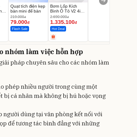
e
Quạt tích điện kẹp
Bơm Lốp Kích
ng
bàn mini để bàn
Bình Ô Tô V2 4in1
au
MEDICAR –
219.000
2.690.000
đ
đ
12.000mAh
79.000
1.335.100
đ
đ
Flash Sale
Hot Deal
ho nhóm làm việc hỗn hợp
 giải pháp chuyên sâu cho các nhóm làm
o phép nhiều người trong cùng một
t bị cá nhân mà không bị hú hoặc vọng
 người dùng tại văn phòng kết nối với
p để tương tác bình đẳng với những