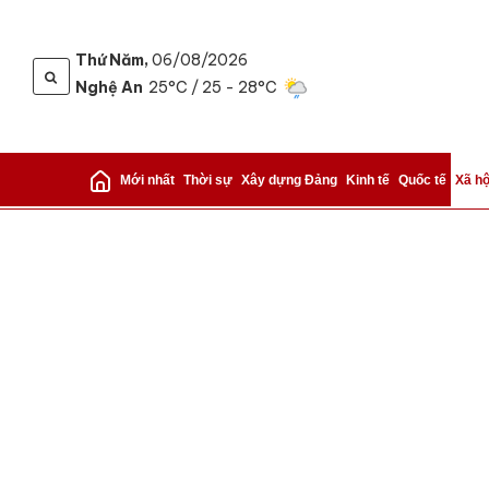
Thứ Năm,
06/08/2026
Nghệ An
25°C
/ 25 - 28°C
Gửi 
Mới nhất
Thời sự
Xây dựng Đảng
Kinh tế
Quốc tế
Xã hộ