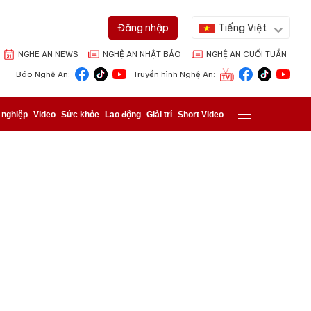
Tiếng Việt
Đăng nhập
NGHE AN NEWS
NGHỆ AN NHẬT BÁO
NGHỆ AN CUỐI TUẦN
Báo Nghệ An:
Truyền hình Nghệ An:
 nghiệp
Video
Sức khỏe
Lao động
Giải trí
Short Video
ửi