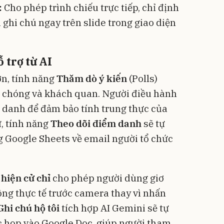
:
Cho phép trình chiếu trực tiếp, chỉ định
 ghi chú ngay trên slide trong giao diện
 trợ từ AI
ớn, tính năng
Thăm dò ý kiến
(Polls)
h chóng và khách quan. Người điều hành
ẩn danh để đảm bảo tính trung thực của
ự, tính năng
Theo dõi điểm danh
sẽ tự
g Google Sheets về email người tổ chức
 hiện cử chỉ
cho phép người dùng giơ
ng thực tế trước camera thay vì nhấn
Ghi chú hộ tôi
tích hợp AI Gemini sẽ tự
c họp vào Google Doc, giúp người tham