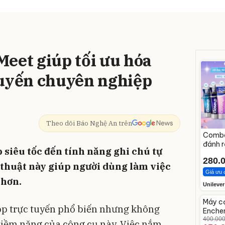
eet giúp tối ưu hóa
tuyến chuyên nghiệp
Theo dõi Báo Nghệ An trên
Combo
đánh 
 siêu tốc đến tính năng ghi chú tự
CLOSE
280.
Now 1
thuật này giúp người dùng làm việc
Giá ưu 
 hơn.
Unilever
Unmu
Máy c
-62%
ọp trực tuyến phổ biến nhưng không
Enchen
dao k
400.00
 tiềm năng của công cụ này. Việc nắm