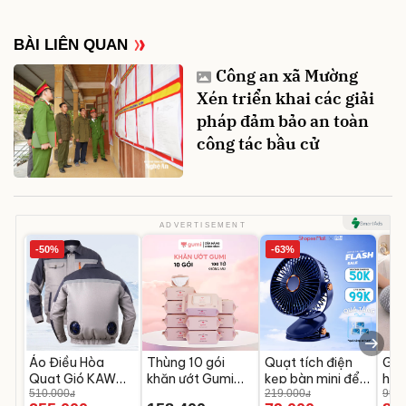
BÀI LIÊN QUAN
Công an xã Mường
Xén triển khai các giải
pháp đảm bảo an toàn
công tác bầu cử
ADVERTISEMENT
-50%
-63%
Áo Điều Hòa
Thùng 10 gói
Quạt tích điện
Gối
Quạt Gió KAW
khăn ướt Gumi
kẹp bàn mini để
học
Chưa Bao Gồm
510.000
không cồn không
bàn
219.000
chố
99.0
đ
đ