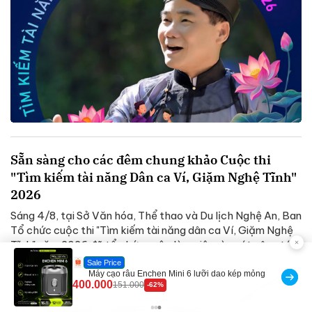
Sẵn sàng cho các đêm chung khảo Cuộc thi
"Tìm kiếm tài năng Dân ca Ví, Giặm Nghệ Tĩnh"
2026
Sáng 4/8, tại Sở Văn hóa, Thể thao và Du lịch Nghệ An, Ban
Tổ chức cuộc thi "Tìm kiếm tài năng dân ca Ví, Giặm Nghệ
Tĩnh" năm 2026 đã tổ chức cuộc làm việc rà soát công tác
triển khai...
Best Price
GEPO Quần Short Đùi Tập Gym Cạp Cao Lưng
319.000
147.030
-53%