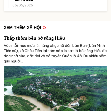
06/05/2026
XEM THÊM XÃ HỘI
Thấp thỏm bên bờ sông Hiếu
Vào mỗi mùa mưa lũ, hàng chục hộ dân bản Ban (bản Minh
Tiến cũ), xã Châu Tiến lại nơm nớp lo sạt lở bờ sông Hiếu đe
dọa nhà cửa, đất đai và cả tuyến Quốc lộ 48. Dù nhiều năm
qua người...