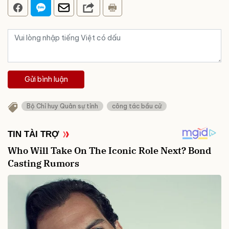
Gửi bình luận
Bộ Chỉ huy Quân sự tỉnh
công tác bầu cử