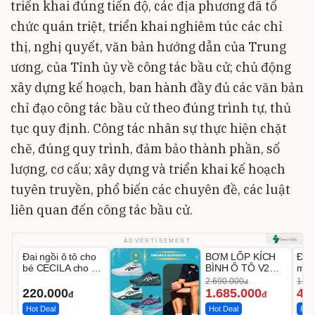
triển khai đúng tiến độ, các địa phương đã tổ
chức quán triệt, triển khai nghiêm túc các chỉ
thị, nghị quyết, văn bản hướng dẫn của Trung
ương, của Tỉnh ủy về công tác bầu cử; chủ động
xây dựng kế hoạch, ban hành đầy đủ các văn bản
chỉ đạo công tác bầu cử theo đúng trình tự, thủ
tục quy định. Công tác nhân sự thực hiện chặt
chẽ, đúng quy trình, đảm bảo thành phần, số
lượng, cơ cấu; xây dựng và triển khai kế hoạch
tuyên truyền, phổ biến các chuyên đề, các luật
liên quan đến công tác bầu cử.
Unmute
Unmute
U
ADVERTISEMENT
Đai ngồi ô tô cho
BƠM LỐP KÍCH
Đèn
-37%
bé CECILA cho bé
BÌNH Ô TÔ V2
mặt
1-9 tuổi
4IN1 Medicar
202
2.690.000
1.08
đ
12.000mAh
LED
220.000
1.685.000
46
đ
đ
Hot Deal
Hot Deal
Flas