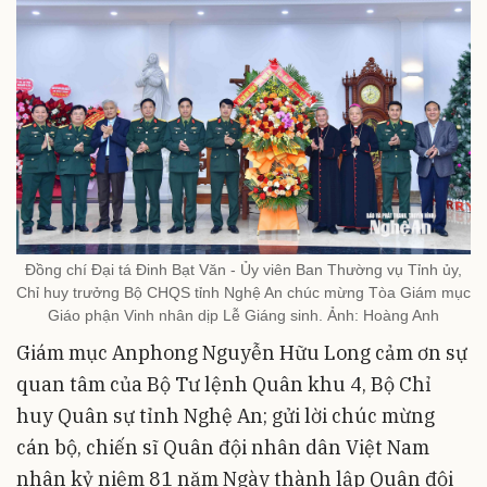
Đồng chí Đại tá Đinh Bạt Văn - Ủy viên Ban Thường vụ Tỉnh ủy,
Chỉ huy trưởng Bộ CHQS tỉnh Nghệ An chúc mừng Tòa Giám mục
Giáo phận Vinh nhân dịp Lễ Giáng sinh. Ảnh: Hoàng Anh
Giám mục Anphong Nguyễn Hữu Long cảm ơn sự
quan tâm của Bộ Tư lệnh Quân khu 4, Bộ Chỉ
huy Quân sự tỉnh Nghệ An; gửi lời chúc mừng
cán bộ, chiến sĩ Quân đội nhân dân Việt Nam
nhân kỷ niệm 81 năm Ngày thành lập Quân đội