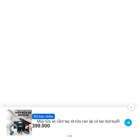
ĐỌC NHIỀU
Đã bán nhiều
Bạt phủ xe ô tô cao cấp, tráng nhôm 03 lớp
392.000
325.000
-17%
Ban Chỉ huy Phòng thủ khu vực 1 - Vạn
1