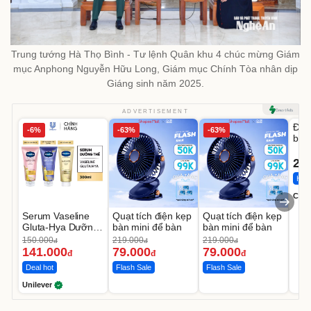
Trung tướng Hà Thọ Bình - Tư lệnh Quân khu 4 chúc mừng Giám
mục Anphong Nguyễn Hữu Long, Giám mục Chính Tòa nhân dịp
Giáng sinh năm 2025.
U
ADVERTISEMENT
Đai 
-6%
-63%
-63%
bé 
1-9 
22
Hot 
Cecil
Serum Vaseline
Quạt tích điện kẹp
Quạt tích điện kẹp
Gluta-Hya Dưỡng
bàn mini để bàn
bàn mini để bàn
Da Sáng Mịn Sau
150.000
219.000
219.000
đ
đ
đ
7 Ngày
141.000
79.000
79.000
đ
đ
đ
Deal hot
Flash Sale
Flash Sale
Unilever