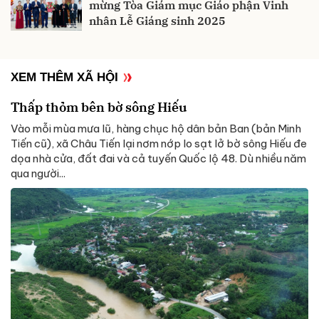
mừng Tòa Giám mục Giáo phận Vinh
nhân Lễ Giáng sinh 2025
XEM THÊM XÃ HỘI
Thấp thỏm bên bờ sông Hiếu
Vào mỗi mùa mưa lũ, hàng chục hộ dân bản Ban (bản Minh
Tiến cũ), xã Châu Tiến lại nơm nớp lo sạt lở bờ sông Hiếu đe
dọa nhà cửa, đất đai và cả tuyến Quốc lộ 48. Dù nhiều năm
qua người...