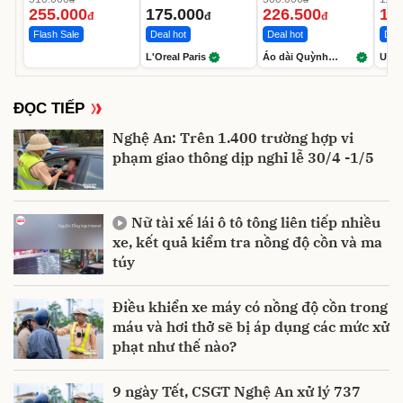
Chưa Bao Gồm
400ml nước tẩy
suông phối cổ
Túi
255.000
175.000
226.500
10
Phụ Kiện Và Pin
trang làm sạch
cúc tay loe gấm
đ
đ
đ
sâu
Flash Sale
Deal hot
Deal hot
Deal
L'Oreal Paris
Áo dài Quỳnh
Unil
Nguyễn
ĐỌC TIẾP
Nghệ An: Trên 1.400 trường hợp vi
phạm giao thông dịp nghỉ lễ 30/4 -1/5
Nữ tài xế lái ô tô tông liên tiếp nhiều
xe, kết quả kiểm tra nồng độ cồn và ma
túy
Điều khiển xe máy có nồng độ cồn trong
máu và hơi thở sẽ bị áp dụng các mức xử
phạt như thế nào?
9 ngày Tết, CSGT Nghệ An xử lý 737