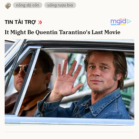
nồng độ cồn
uống rượu bia