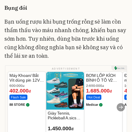
Bụng đói
Bạn uống rượu khi bụng trống rỗng sẽ làm cồn
thẩm thấu vào máu nhanh chóng, khiến bạn say
sớm hơn. Tuy nhiên, dùng bữa trước khi uống
cũng không đồng nghĩa bạn sẽ không say và có
thể lái xe an toàn.
Unmute
Unmute
U
ADVERTISEMENT
Máy Khoan/ Bắt
BƠM LỐP KÍCH
Đèn
-33%
-37%
Vít dùng pin 12V -
BÌNH Ô TÔ V2
mặt
DV3312
4IN1 Medicar
202
600.000
2.690.000
1.08
đ
đ
12.000mAh
LED
402.000
1.685.000
46
đ
đ
Flash Sale
Hot Deal
Flas
88 STORE
Medicar
A do
Giày Tennis,
Pickleball A.sics
Resolution X Đủ
Các Phối Màu
1.450.000
đ