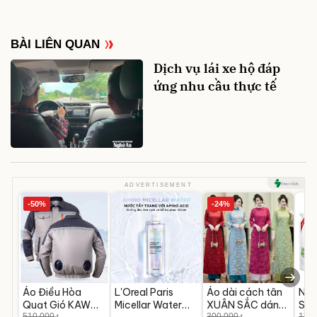
BÀI LIÊN QUAN
Dịch vụ lái xe hộ đáp
ứng nhu cầu thực tế
ADVERTISEMENT
-50%
-24%
Áo Điều Hòa
L'Oreal Paris
Áo dài cách tân
Nướ
Quạt Gió KAW
Micellar Water
XUÂN SẮC dáng
Sun
510.000
300.000
118.
đ
đ