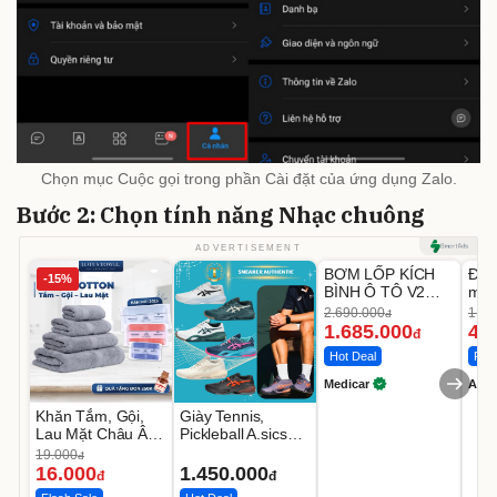
Chọn mục Cuộc gọi trong phần Cài đặt của ứng dụng Zalo.
Bước 2: Chọn tính năng Nhạc chuông
Unmute
U
ADVERTISEMENT
BƠM LỐP KÍCH
Đèn
-15%
-37%
BÌNH Ô TÔ V2
mặt
4IN1 Medicar
202
2.690.000
1.08
đ
12.000mAh
LED
1.685.000
46
đ
Hot Deal
Flas
Medicar
A do
Khăn Tắm, Gội,
Giày Tennis,
Lau Mặt Châu Âu
Pickleball A.sics
LOTUS 100%
Resolution X Đủ
19.000
đ
Cotton Mềm Mịn
Các Phối Màu
16.000
1.450.000
đ
đ