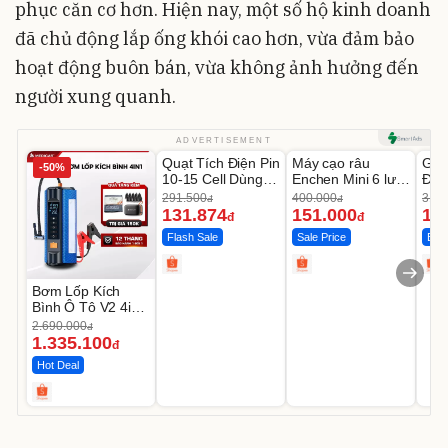
phục căn cơ hơn. Hiện nay, một số hộ kinh doanh
đã chủ động lắp ống khói cao hơn, vừa đảm bảo
hoạt động buôn bán, vừa không ảnh hưởng đến
người xung quanh.
Unmute
Unmute
U
ADVERTISEMENT
Quạt Tích Điện Pin
Máy cạo râu
GEP
-50%
-54%
-62%
10-15 Cell Dùng
Enchen Mini 6 lưỡi
Đùi
Liên Tục 4-8H
dao kép mỏng
Cao
291.500
400.000
319.
đ
đ
131.874
151.000
14
đ
đ
Flash Sale
Sale Price
Best
Bơm Lốp Kích
Bình Ô Tô V2 4in1
MEDICAR –
2.690.000
đ
12.000mAh
1.335.100
đ
Hot Deal