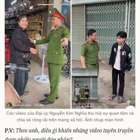
Các video của Đại úy Nguyễn Kim Nghĩa thu hút sự quan tâm và
chia sẻ rộng rãi trên mạng xã hội. Ảnh chụp màn hình
P.V:
Theo anh, điều gì khiến những video tuyên truyền
được nhiều người đón nhận?