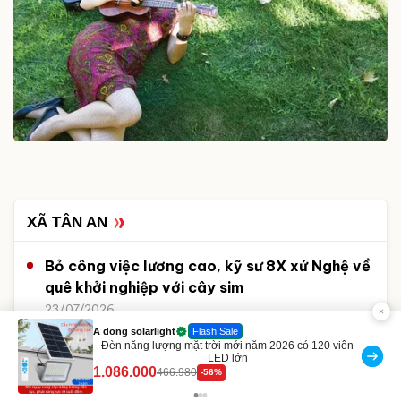
XÃ TÂN AN
Bỏ công việc lương cao, kỹ sư 8X xứ Nghệ về
quê khởi nghiệp với cây sim
23/07/2026
Sau sáp nhập, Tân An nâng chất lượng đội
Discount
Sữa dưỡng thể nâng tông tức thì Vaseline Body
ngũ cán bộ xóm
190.000
138.330
-27%
21/07/2026