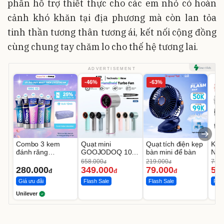
phần hỗ trợ thiết thực cho các em nhỏ có hoàn
cảnh khó khăn tại địa phương mà còn lan tỏa
tinh thần tương thân tương ái, kết nối cộng đồng
cùng chung tay chăm lo cho thế hệ tương lai.
ADVERTISEMENT
-46%
-63%
Combo 3 kem
Quạt mini
Quạt tích điện kẹp
Khẩ
đánh răng
GOOJODOQ 100
bàn mini để bàn
Nắn
CLOSEUP White
tốc độ gió cầm tay
Chố
658.000
219.000
75.0
đ
đ
Now 100g
YO
280.000
349.000
79.000
58
đ
đ
đ
Giá ưu đãi
Flash Sale
Flash Sale
Flas
Unilever