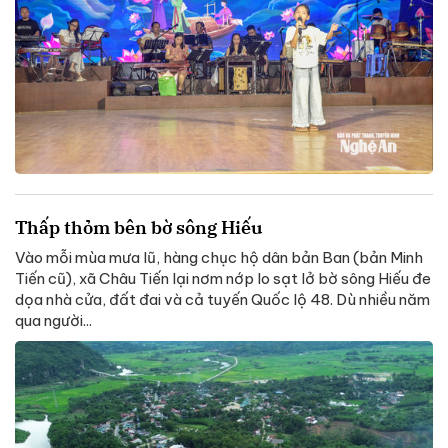
Thấp thỏm bên bờ sông Hiếu
Vào mỗi mùa mưa lũ, hàng chục hộ dân bản Ban (bản Minh
Tiến cũ), xã Châu Tiến lại nơm nớp lo sạt lở bờ sông Hiếu đe
dọa nhà cửa, đất đai và cả tuyến Quốc lộ 48. Dù nhiều năm
qua người...