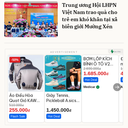
Trung ương Hội LHPN
Việt Nam trao quà cho
trẻ em khó khăn tại xã
biên giới Mường Xén
Unmute
U
ADVERTISEMENT
BƠM LỐP KÍCH
Đèn
-50%
-37%
BÌNH Ô TÔ V2
mặt
4IN1 Medicar
2.690.000
202
1.08
đ
1.685.000
46
12.000mAh
LED
đ
Hot Deal
Flas
Medicar
A do
Áo Điều Hòa
Giày Tennis,
Quạt Gió KAW
Pickleball A.sics
Chưa Bao Gồm
510.000
Resolution X Đủ
đ
255.000
1.450.000
Phụ Kiện Và Pin
Các Phối Màu
đ
đ
Flash Sale
Hot Deal