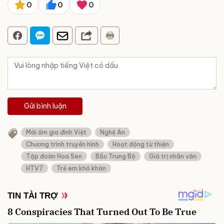
0
0
0
Gửi bình luận
Mái ấm gia đình Việt
Nghệ An
Chương trình truyền hình
Hoạt động từ thiện
Tập đoàn Hoa Sen
Bắc Trung Bộ
Giá trị nhân văn
HTV7
Trẻ em khó khăn