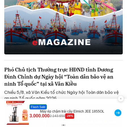
Phó Chủ tịch Thường trực HĐND tỉnh Dương
Đình Chỉnh dự Ngày hội “Toàn dân bảo vệ an
ninh Tổ quốc” tại xã Văn Kiều
Chiều 5/8, xã Văn Kiều tổ chức Ngày hội Toàn dân bảo vệ
an ninh Tổ quốc năm 2026.
Flash Sale
Máy ép chậm trái cây Elmich JEE 1855OL
3.000.000
2.143.650
-28%