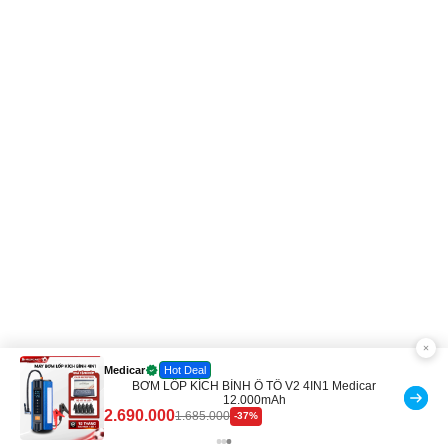
Medicar
Hot Deal
BƠM LỐP KÍCH BÌNH Ô TÔ V2 4IN1 Medicar
12.000mAh
2.690.000
ĐỌC NHIỀU
1.685.000
-37%