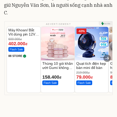
giữ Nguyễn Văn Sơn, là người sống cạnh nhà anh
C.
Unmute
ADVERTISEMENT
Máy Khoan/ Bắt
-33%
-63%
Vít dùng pin 12V -
DV3312
600.000
đ
402.000
đ
Flash Sale
88 STORE
Thùng 10 gói khăn
Quạt tích điện kẹp
Gối 
ướt Gumi không
bàn mini để bàn
học
cồn không
chố
219.000
99.0
đ
parabens cao cấp
vai 
158.400
79.000
85
đ
đ
Flash Sale
Flash Sale
Flas