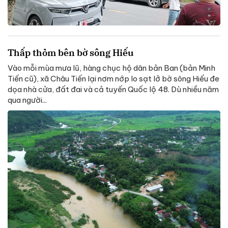
Thấp thỏm bên bờ sông Hiếu
Vào mỗi mùa mưa lũ, hàng chục hộ dân bản Ban (bản Minh
Tiến cũ), xã Châu Tiến lại nơm nớp lo sạt lở bờ sông Hiếu đe
dọa nhà cửa, đất đai và cả tuyến Quốc lộ 48. Dù nhiều năm
qua người...