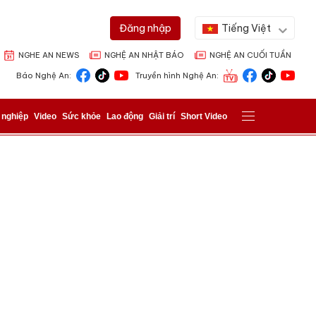
Tiếng Việt
Đăng nhập
NGHE AN NEWS
NGHỆ AN NHẬT BÁO
NGHỆ AN CUỐI TUẦN
Báo Nghệ An:
Truyền hình Nghệ An:
 nghiệp
Video
Sức khỏe
Lao động
Giải trí
Short Video
ửi