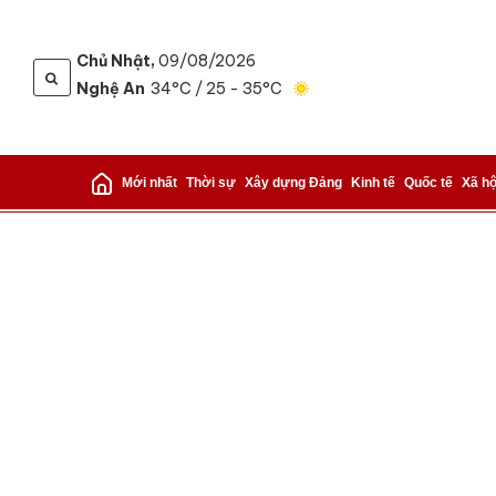
Chủ Nhật,
09/08/2026
Nghệ An
34°C
/ 25 - 35°C
Gửi 
Mới nhất
Thời sự
Xây dựng Đảng
Kinh tế
Quốc tế
Xã hộ