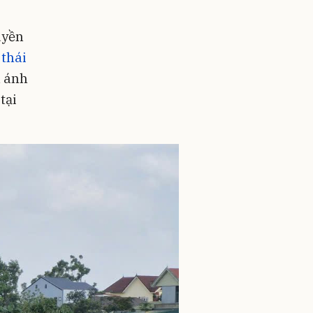
uyền
 thái
n ánh
tại