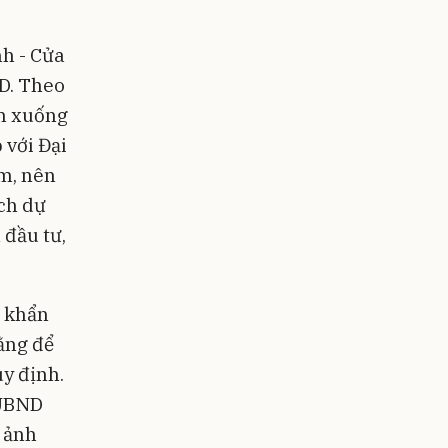
nh - Cửa
D. Theo
0m xuống
 với Đại
5m, nên
ch dự
 đầu tư,
n khẩn
ằng để
uy định.
 UBND
à ảnh