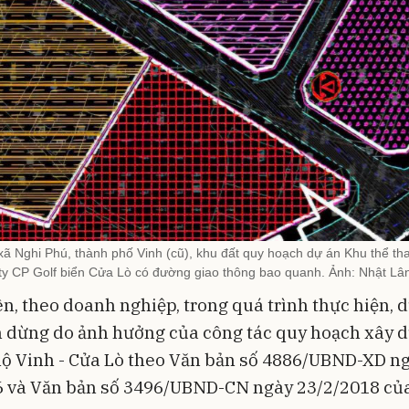
ã Nghi Phú, thành phố Vinh (cũ), khu đất quy hoạch dự án Khu thể tha
ty CP Golf biển Cửa Lò có đường giao thông bao quanh. Ảnh: Nhật Lâ
n, theo doanh nghiệp, trong quá trình thực hiện, 
m dừng do ảnh hưởng của công tác quy hoạch xây 
lộ Vinh - Cửa Lò theo Văn bản số 4886/UBND-XD n
6 và Văn bản số 3496/UBND-CN ngày 23/2/2018 c