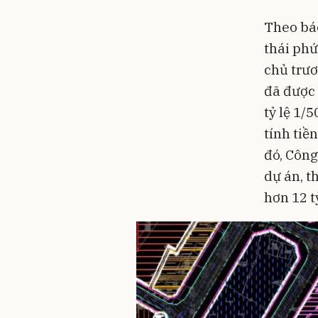
Theo báo
thái phứ
chủ trươ
đã được 
tỷ lệ 1/
tính tiề
đó, Công
dự án, t
hơn 12 t