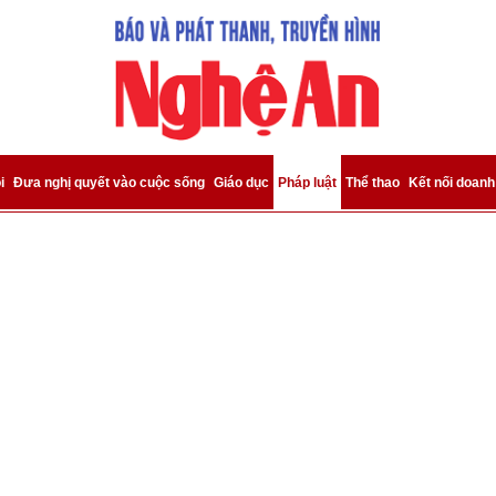
bình luận
i
Đưa nghị quyết vào cuộc sống
Giáo dục
Pháp luật
Thể thao
Kết nối doanh
Hủy
G