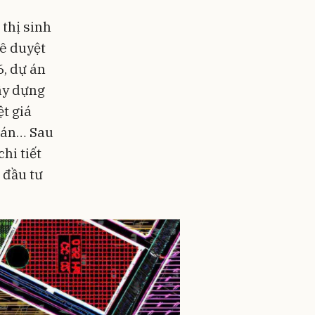
thị sinh
ê duyệt
, dự án
ây dựng
ệt giá
ự án… Sau
hi tiết
 đầu tư