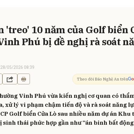
n 'treo' 10 năm của Golf biển 
 Vinh Phú bị đề nghị rà soát n
28/05/2026 08:39
Theo dõi Báo Nghệ An trên
ường Vinh Phú vừa kiến nghị cơ quan có thẩ
a, xử lý vi phạm chậm tiến độ và rà soát năng l
 CP Golf biển Cửa Lò sau nhiều năm dự án Khu 
hị sinh thái phức hợp gần như “án binh bất động