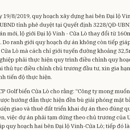
 19/8/2019, quy hoạch xây dựng hai bên Đại lộ Vi
 UBND tỉnh phê duyệt tại Quyết định 3228/QĐ-UBN
n mới, lộ giới Đại lộ Vinh - Cửa Lò thay đổi từ 16
 Do ranh giới quy hoạch dự án không còn tiếp giáp
- Cửa Lò mà cách chỉ giới tuyến đường khoảng 32,
hiệp phải thực hiện quy trình điều chỉnh quy hoạ
lại thủ tục điều chỉnh chủ trương đầu tư, xin gia hạn
nh tiến độ thực hiện.
CP Golf biển Cửa Lò cho rằng: “Công ty mong muố
ược hướng dẫn thực hiện đền bù giải phóng mặt b
kiện giao và thuê đất triển khai dự án theo đúng q
n, việc dự án phải tạm dừng theo chủ trương của
lập quy hoạch hai bên Đại lộ Vinh-Cửa Lò; tiếp đó l