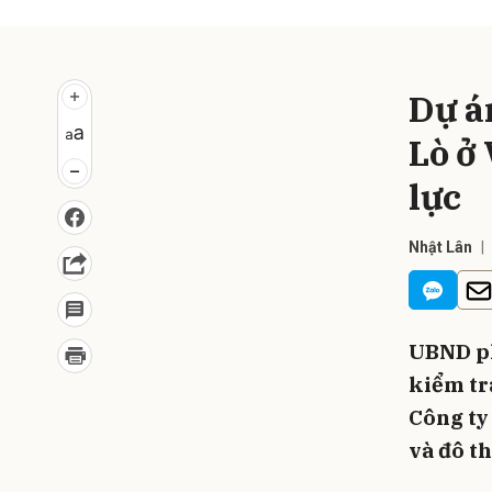
Dự á
Lò ở
lực
Nhật Lân
UBND ph
kiểm tr
Công ty
và đô t