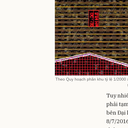
Theo Quy hoạch phân khu tỷ lệ 1/2000 x
Tuy nhiê
phải tạ
bên Đại 
8/7/201