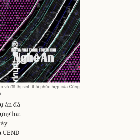
o và đô thị sinh thái phức hợp của Công
n
dự án đã
dựng hai
gày
ủa UBND