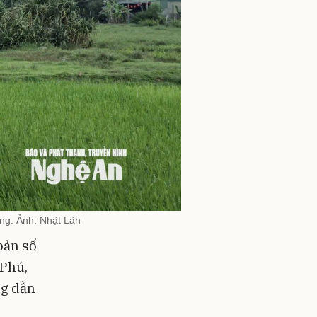
ang. Ảnh: Nhật Lân
bản số
 Phú,
ng dẫn