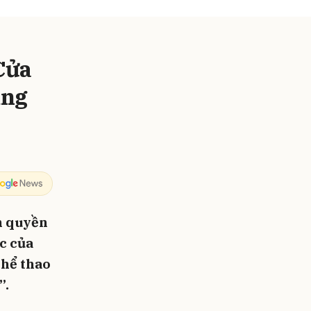
Cửa
ăng
m quyền
ực của
thể thao
”.