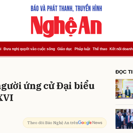
bình luận
i
Đưa nghị quyết vào cuộc sống
Giáo dục
Pháp luật
Thể thao
Kết nối doanh
ĐỌC T
người ứng cử Đại biểu
XVI
Hủy
G
Theo dõi Báo Nghệ An trên