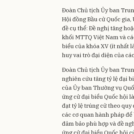
Đoàn Chủ tịch Ủy ban Tru
Hội đồng Bầu cử Quốc gia,
đề cụ thể: Đề nghị tăng ho
khối MTTQ Việt Nam và các
biểu của khóa XV (ít nhất 
huy vai trò đại diện của cá
Đoàn Chủ tịch Ủy ban Tru
nghiên cứu tăng tỷ lệ đại b
của Ủy ban Thường vụ Quốc
ứng cử đại biểu Quốc hội l
đạt tỷ lệ trúng cử theo qu
các cơ quan hành pháp để 
đảm bảo phù hợp và đề ngh
ứng cử đại biểu Quốc hội 