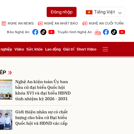
Tiếng Việt
Đăng nhập
NGHE AN NEWS
NGHỆ AN NHẬT BÁO
NGHỆ AN CUỐI TUẦN
Báo Nghệ An:
Truyền hình Nghệ An:
 nghiệp
Video
Sức khỏe
Lao động
Giải trí
Short Video
IẾP
Nghệ An kiện toàn Ủy ban
bầu cử đại biểu Quốc hội
khóa XVI và đại biểu HĐND
tỉnh nhiệm kỳ 2026 - 2031
ửi
Giới thiệu nhân sự có chất
lượng cho bầu cử Đại biểu
Quốc hội và HĐND các cấp