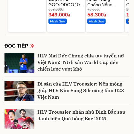
GOOJODOQ 100
Chống Nắng
CWe
tốc độ gió cầm
658.000
UPF50+ Chống
75.000
chi
199.
đ
đ
349.000
58.300
12
tay
UV UPPER YOU
C0
đ
đ
Flash Sale
Flash Sale
Flas
ĐỌC TIẾP
HLV Mai Đức Chung chia tay tuyển nữ
Việt Nam: Từ di sản World Cup đến
chiến lược vượt khó
Di sản của HLV Troussier: Nền móng
giúp HLV Kim Sang Sik nâng tầm U23
Việt Nam
HLV Troussier nhắn nhủ Đình Bắc sau
danh hiệu Quả bóng Bạc 2025