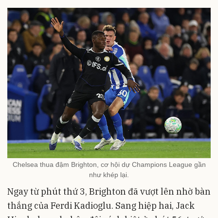
Chelsea thua đậm Brighton, cơ hội dự Champions League gần
như khép lại.
Ngay từ phút thứ 3, Brighton đã vượt lên nhờ bàn
thắng của Ferdi Kadioglu. Sang hiệp hai, Jack