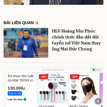
BÀI LIÊN QUAN
HLV Hoàng Văn Phúc
chính thức dẫn dắt đội
tuyển nữ Việt Nam thay
ông Mai Đức Chung
Unmute
ADVERTISEMENT
Xịt mọc tóc Lab
-46%
-22%
on Hair 160ml xịt
dưỡng tóc với
130.000
giấm táo
đ
Giá ưu đãi
Lab On Hair
Quạt mini
Khẩu Trang
Máy