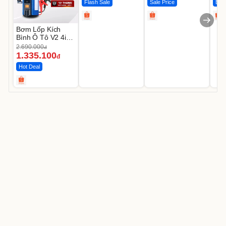
Flash Sale
Sale Price
Best
Bơm Lốp Kích
Bình Ô Tô V2 4in1
MEDICAR –
2.690.000
đ
12.000mAh
1.335.100
đ
Hot Deal