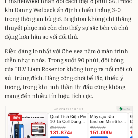
Hinshelwood nhân đôi cách biệt ở phút 56, trước
khi Danny Welbeck ấn định chiến thắng 3-0
trong thời gian bù giờ. Brighton không chỉ thắng
thuyết phục mà còn cho thấy sự sắc bén và chủ
động hơn hẳn so với đối thủ.
Điều đáng lo nhất với Chelsea nằm ở màn trình
diễn nhạt nhòa. Trong suốt 90 phút, đội bóng
của HLV Liam Rosenior không tung ra nổi một cú
sút trúng đích. Hàng công chơi bế tắc, thiếu ý
tưởng, trong khi tinh thần thi đấu cũng không
mang đến nhiều tín hiệu tích cực.
Unmute
Unmute
U
ADVERTISEMENT
Quạt Tích Điện Pin
Máy cạo râu
GEP
-50%
-54%
-62%
10-15 Cell Dùng
Enchen Mini 6 lưỡi
Đùi
Liên Tục 4-8H
dao kép mỏng
Cao
291.500
400.000
319.
đ
đ
131.874
151.000
14
đ
đ