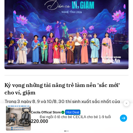
Kỳ vọng những tài năng trẻ làm nên 'sắc mới'
cho ví, giặm
Trong 3 ngày 8, 9 và 10/8, 30 thí sinh xuất sắc nhất của
Cuộc thi “Tìm kiếm tài năng Dân ca ví, giặm Nghệ Tĩnh” năm
Discount
2026 sẽ bước vào vòng chung khảo. Đồng hành cùng các
Sữa dưỡng thể nâng tông tức thì Vaseline Body
thí sinh trong...
190.000
138.330
-27%