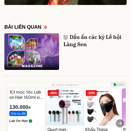
BÀI LIÊN QUAN
Dấu ấn các kỳ Lễ hội
Làng Sen
Unmute
ADVERTISEMENT
Xịt mọc tóc Lab
-46%
-22%
on Hair 160ml xịt
dưỡng tóc với
130.000
giấm táo
đ
Giá ưu đãi
Lab On Hair
Quạt mini
Khẩu Trang
Máy