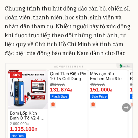
Chương trình thu hút đông đảo cán bộ, chiến sĩ,
đoàn viên, thanh niên, học sinh, sinh viên và
nhân dân tham dự. Nhiều người bày tỏ xúc động
khi được trực tiếp theo dõi những hình ảnh, tư
liệu quý về Chủ tịch Hồ Chí Minh và tình cảm
đặc biệt của đồng bào miền Nam dành cho Bác.
Unmute
Unmute
U
ADVERTISEMENT
Quạt Tích Điện Pin
Máy cạo râu
GEP
-50%
-54%
-62%
10-15 Cell Dùng
Enchen Mini 6 lưỡi
Đùi
Liên Tục 4-8H
dao kép mỏng
Cao
291.500
400.000
319.
đ
đ
131.874
151.000
14
đ
đ
Flash Sale
Sale Price
Best
Bơm Lốp Kích
Bình Ô Tô V2 4in1
MEDICAR –
2.690.000
đ
12.000mAh
1.335.100
đ
Hot Deal