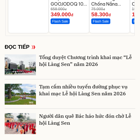
GOOJODOQ 100
Chống Nắng
CWe
tốc độ gió cầm
658.000
UPF50+ Chống
75.000
chi
199.
đ
đ
349.000
58.300
12
tay
UV UPPER YOU
C0
đ
đ
Flash Sale
Flash Sale
Flas
ĐỌC TIẾP
Tổng duyệt Chương trình khai mạc “Lễ
hội Làng Sen” năm 2026
Tạm cấm nhiều tuyến đường phục vụ
khai mạc Lễ hội Làng Sen năm 2026
Người dân quê Bác háo hức đón chờ Lễ
hội Làng Sen