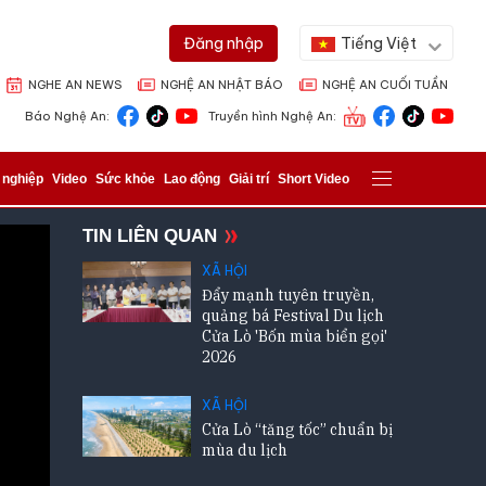
Tiếng Việt
Đăng nhập
NGHE AN NEWS
NGHỆ AN NHẬT BÁO
NGHỆ AN CUỐI TUẦN
Báo Nghệ An:
Truyền hình Nghệ An:
 nghiệp
Video
Sức khỏe
Lao động
Giải trí
Short Video
TIN LIÊN QUAN
XÃ HỘI
Đẩy mạnh tuyên truyền,
quảng bá Festival Du lịch
Cửa Lò 'Bốn mùa biển gọi'
2026
XÃ HỘI
Cửa Lò “tăng tốc” chuẩn bị
mùa du lịch