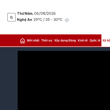
Thứ Năm,
06/08/2026
Nghệ An
29°C
/ 25 - 30°C
Mới nhất
Thời sự
Xây dựng Đảng
Kinh tế
Quốc tế
Xã hộ