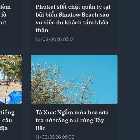
hiêm
Phuket siết chặt quản lý tại
 lồ
bãi biển Shadow Beach sau
Thơ
vụ việc du khách tắm khỏa
thân
12/03/2026 05:01
 tiếng
Tà Xùa: Ngắm mùa hoa sơn
n cầu
tra nở trắng núi rừng Tây
địa
Bắc
11/03/2026 09:32