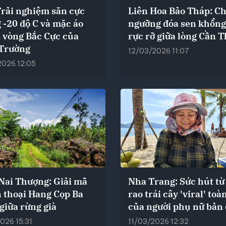
Trải nghiệm săn cực
Liên Hoa Bảo Tháp: C
 -20 độ C và mặc áo
ngưỡng đóa sen khổng
i vòng Bắc Cực của
rực rỡ giữa lòng Cần 
Trường
12/03/2026 11:07
2026 12:05
Nai Thượng: Giải mã
Nha Trang: Sức hút từ
 thoại Hang Cọp Ba
rao trái cây 'viral' toà
giữa rừng già
của người phụ nữ bản 
026 15:31
11/03/2026 12:32