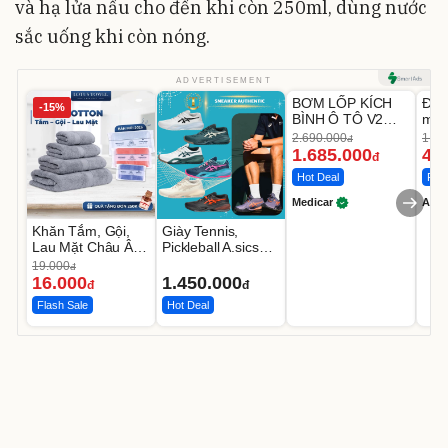
và hạ lửa nấu cho đến khi còn 250ml, dùng nước
sắc uống khi còn nóng.
Unmute
U
ADVERTISEMENT
BƠM LỐP KÍCH
Đèn
-15%
-37%
BÌNH Ô TÔ V2
mặt
4IN1 Medicar
202
2.690.000
1.08
đ
12.000mAh
LED
1.685.000
46
đ
Hot Deal
Flas
Medicar
A do
Khăn Tắm, Gội,
Giày Tennis,
Lau Mặt Châu Âu
Pickleball A.sics
LOTUS 100%
Resolution X Đủ
19.000
đ
Cotton Mềm Mịn
Các Phối Màu
16.000
1.450.000
đ
đ
Flash Sale
Hot Deal