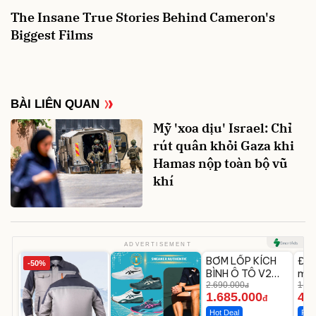
BÀI LIÊN QUAN
Mỹ 'xoa dịu' Israel: Chỉ
rút quân khỏi Gaza khi
Hamas nộp toàn bộ vũ
khí
Unmute
U
ADVERTISEMENT
BƠM LỐP KÍCH
Đèn
-50%
-37%
BÌNH Ô TÔ V2
mặt
4IN1 Medicar
2.690.000
202
1.08
đ
1.685.000
46
12.000mAh
LED
đ
Hot Deal
Flas