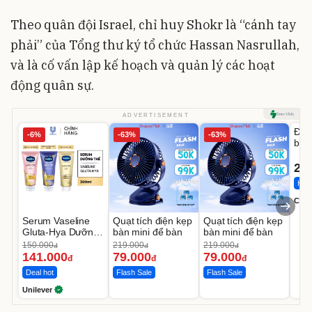
Theo quân đội Israel, chỉ huy Shokr là “cánh tay
phải” của Tổng thư ký tổ chức Hassan Nasrullah,
và là cố vấn lập kế hoạch và quản lý các hoạt
động quân sự.
U
ADVERTISEMENT
Đai 
-6%
-63%
-63%
bé 
1-9 
22
Hot 
Cecil
Serum Vaseline
Quạt tích điện kẹp
Quạt tích điện kẹp
Gluta-Hya Dưỡng
bàn mini để bàn
bàn mini để bàn
Da Sáng Mịn Sau
150.000
219.000
219.000
đ
đ
đ
7 Ngày
141.000
79.000
79.000
đ
đ
đ
Deal hot
Flash Sale
Flash Sale
Unilever