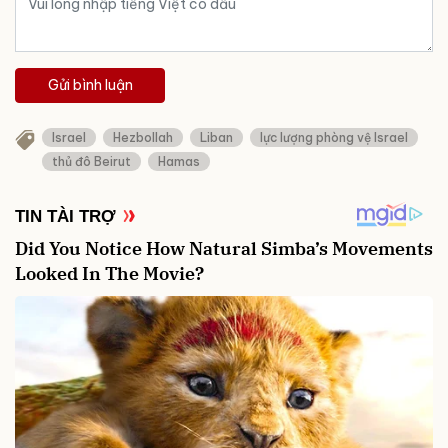
Gửi bình luận
Israel
Hezbollah
Liban
lực lượng phòng vệ Israel
thủ đô Beirut
Hamas