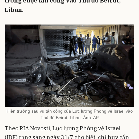
trong cuộc tấn công vào Thủ đô Beirut,
Liban.
Hiện trường sau vụ tấn công của Lực lượng Phòng vệ Israel vào
Thủ đô Beirut, Liban. Ảnh: AP
Theo RIA Novosti, Lực lượng Phòng vệ Israel
(IDF) rạng sáng ngày 31/7 cho biết, chỉ huy cấp