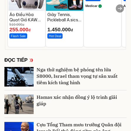
Medicar
A do
Áo Điều Hòa
Giày Tennis,
Quạt Gió KAW
Pickleball A.sics
Chưa Bao Gồm
510.000
Resolution X Đủ
đ
255.000
1.450.000
Phụ Kiện Và Pin
Các Phối Màu
đ
đ
Flash Sale
Hot Deal
ĐỌC TIẾP
Nga thử nghiệm bệ phóng tên lửa
S8000, Israel tham vọng tự sản xuất
tiêm kích tàng hình
Hamas xác nhận đồng ý lộ trình giải
giáp
Cựu Tổng Tham mưu trưởng Quân đội