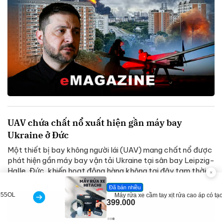
UAV chứa chất nổ xuất hiện gần máy bay
Ukraine ở Đức
Một thiết bị bay không người lái (UAV) mang chất nổ được
phát hiện gần máy bay vận tải Ukraine tại sân bay Leipzig-
Halle, Đức, khiến hoạt động hàng không tại đây tạm thời
gián đoạn....
Đã bán nhiều
Máy rửa xe cầm tay xịt rửa cao áp có tạo bọt tuyết
399.000