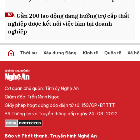
Gần 200 lao động đang hưởng trợ cấp thất
10
nghiệp được kết nối việc làm tại doanh
nghiệp
Thời sự
Xây dựng Đảng
Kinh tế
Quốc tế
Xã hộ
Cơ quan chủ quản: Tỉnh ủy Nghệ An
Giám đốc: Trần Minh Ngọc
Giấy phép hoạt động báo điện tử số: 153/GP-BTTTT
Bộ Thông tin và Truyền thông cấp ngày 24-03-2022
Báo và Phát thanh, Truyền hình Nghệ An