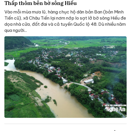
Thấp thỏm bên bờ sông Hiếu
Vào mỗi mùa mưa lũ, hàng chục hộ dân bản Ban (bản Minh
Tiến cũ), xã Châu Tiến lại nơm nớp lo sạt lở bờ sông Hiếu đe
dọa nhà cửa, đất đai và cả tuyến Quốc lộ 48. Dù nhiều năm
qua người...