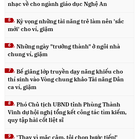
nhạc về cho ngành giáo dục Nghệ An
Kỳ vọng những tài năng trẻ làm nên 'sắc
5
mới' cho ví, giặm
Những ngày "trưởng thành" ở ngôi nhà
6
chung ví, giặm
Bế giảng lớp truyền dạy năng khiếu cho
7
thí sinh vào Vòng chung khảo Tài năng Dân
ca ví, giặm
Phó Chủ tịch UBND tỉnh Phùng Thành
8
Vinh dự hội nghị tổng kết công tác tìm kiếm,
quy tập hài cốt liệt sĩ
'Thay vì mặc cảm, tôi chọn bước tiếp!'
9