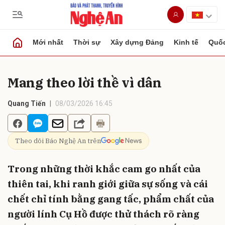
Mới nhất
Thời sự
Xây dựng Đảng
Kinh tế
Quốc
Gửi bình luận
Mang theo lời thề vì dân
Quang Tiến
08/03/2026 16:45
Theo dõi Báo Nghệ An trên
Hủy
Gửi
Trong những thời khắc cam go nhất của
thiên tai, khi ranh giới giữa sự sống và cái
chết chỉ tính bằng gang tấc, phẩm chất của
người lính Cụ Hồ được thử thách rõ ràng