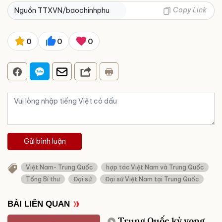
Copy Link
Nguồn TTXVN/baochinhphu
0
0
0
Gửi bình luận
Việt Nam- Trung Quốc
hợp tác Việt Nam và Trung Quốc
Tổng Bí thư
Đại sứ
Đại sứ Việt Nam tại Trung Quốc
BÀI LIÊN QUAN
Trung Quốc kỳ vọng