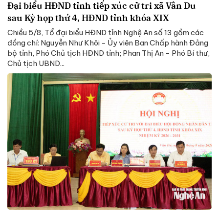
Đại biểu HĐND tỉnh tiếp xúc cử tri xã Vân Du
sau Kỳ họp thứ 4, HĐND tỉnh khóa XIX
Chiều 5/8, Tổ đại biểu HĐND tỉnh Nghệ An số 13 gồm các
đồng chí: Nguyễn Như Khôi - Ủy viên Ban Chấp hành Đảng
bộ tỉnh, Phó Chủ tịch HĐND tỉnh; Phan Thị An - Phó Bí thư,
Chủ tịch UBND...