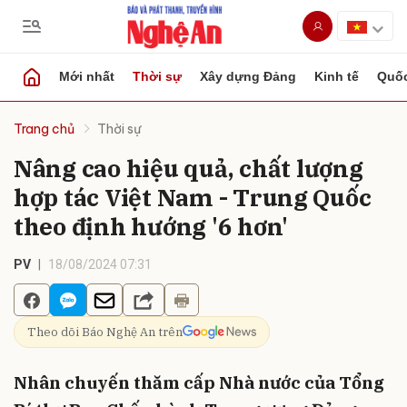
Mới nhất
Thời sự
Xây dựng Đảng
Kinh tế
Quốc
Gửi bình luận
Trang chủ
Thời sự
Nâng cao hiệu quả, chất lượng
hợp tác Việt Nam - Trung Quốc
theo định hướng '6 hơn'
PV
18/08/2024 07:31
Hủy
Gửi
Theo dõi Báo Nghệ An trên
Nhân chuyến thăm cấp Nhà nước của Tổng