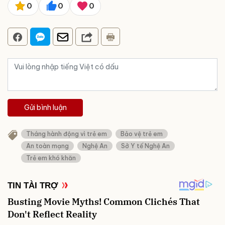
0
0
0
Gửi bình luận
Tháng hành động vì trẻ em
Bảo vệ trẻ em
An toàn mạng
Nghệ An
Sở Y tế Nghệ An
Trẻ em khó khăn