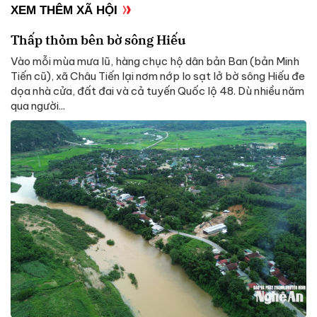
XEM THÊM XÃ HỘI
Thấp thỏm bên bờ sông Hiếu
Vào mỗi mùa mưa lũ, hàng chục hộ dân bản Ban (bản Minh
Tiến cũ), xã Châu Tiến lại nơm nớp lo sạt lở bờ sông Hiếu đe
dọa nhà cửa, đất đai và cả tuyến Quốc lộ 48. Dù nhiều năm
qua người...