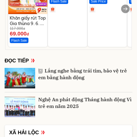
Flash Sale
Sale Price
Best
Khăn giấy rút Top
Gia thùng 9, 6, 2
bịch treo tường
117.000
đ
69.000
đ
Flash Sale
ĐỌC TIẾP
Lắng nghe bằng trái tim, bảo vệ trẻ
em bằng hành động
Nghệ An phát động Tháng hành động Vì
trẻ em năm 2025
XÃ HẢI LỘC