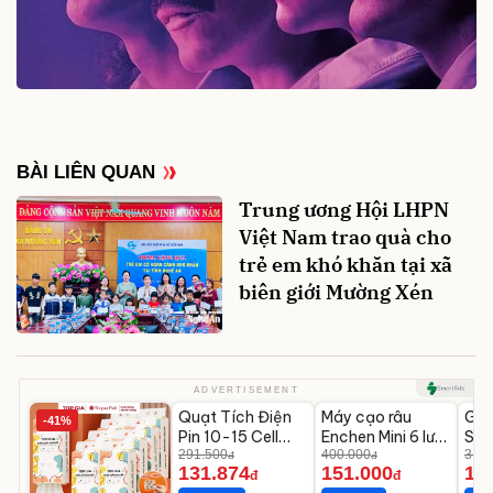
BÀI LIÊN QUAN
Trung ương Hội LHPN
Việt Nam trao quà cho
trẻ em khó khăn tại xã
biên giới Mường Xén
Unmute
Unmute
U
ADVERTISEMENT
Quạt Tích Điện
Máy cạo râu
GE
-41%
-54%
-62%
Pin 10-15 Cell
Enchen Mini 6 lưỡi
Sho
Dùng Liên Tục 4-
291.500
dao kép mỏng
400.000
Gy
319.
đ
đ
131.874
151.000
14
8H
Lưn
đ
đ