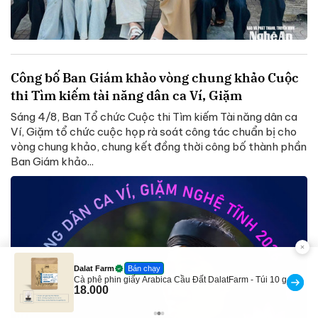
Công bố Ban Giám khảo vòng chung khảo Cuộc
thi Tìm kiếm tài năng dân ca Ví, Giặm
Sáng 4/8, Ban Tổ chức Cuộc thi Tìm kiếm Tài năng dân ca
Ví, Giặm tổ chức cuộc họp rà soát công tác chuẩn bị cho
vòng chung khảo, chung kết đồng thời công bố thành phần
Ban Giám khảo...
X-men Official Store
Flash Sale
Tắm Gội Nam X-Men for Boss Intense 850g/ Legend
830g
278.000
240.000
-13%