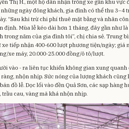
ễn Thị H., một hộ dân nhận trông xe gần khu vực 
o những ngày đông khách, gia đình có thể thu 3–4 t
y. “Sau khi trừ chi phí thuê mặt bằng và nhân cô
ổn định. Mùa lễ kéo dài hơn 1 tháng, đây gần như l
h trong năm của gia đình tôi”, chị chia sẻ. Trung b
 xe tiếp nhận 400-600 lượt phương tiện/ngày; giá 
ng/xe máy, 20.000-25.000 đồng/ô tô/lượt.
ời vào - ra liên tục khiến không gian xung quanh
 ràng, nhộn nhịp. Sức nóng của lượng khách cũng 
bán đồ lễ. Dọc lối vào đền Quả Sơn, các sạp hàng h
, trầu cau, vàng mã khá nhộn nhịp.