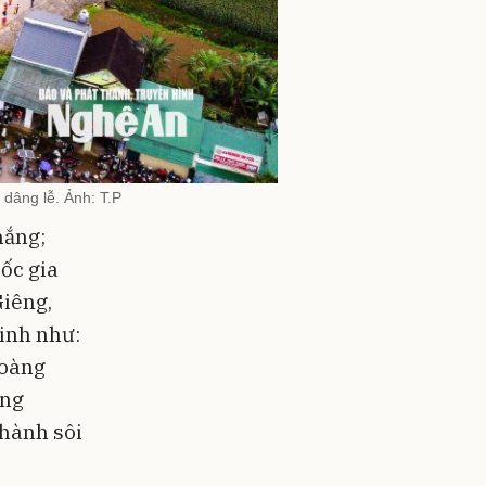
dâng lễ. Ảnh: T.P
hắng;
uốc gia
Giêng,
linh như:
Hoàng
ợng
 hành sôi