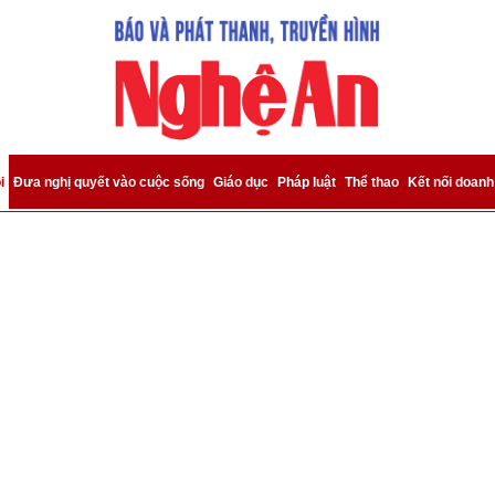
bình luận
i
Đưa nghị quyết vào cuộc sống
Giáo dục
Pháp luật
Thể thao
Kết nối doanh
Hủy
G