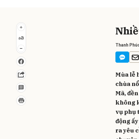
Nhiề
Thanh Phú
Mùa lễ 
chùa nổ
Mã, đền
không kh
vụ phụ t
động ấy
ra yêu 