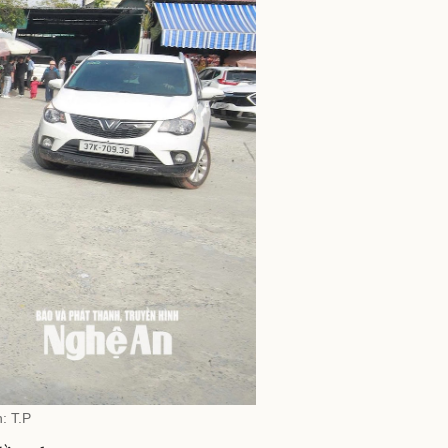
: T.P