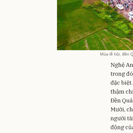
Mùa lễ hội, đền 
Nghệ An 
trong đó
đặc biệt
thậm chí
Đền Quả
Mười, c
người tă
động của