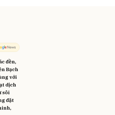
ác đền,
đền Bạch
ùng với
ạt dịch
ự sôi
ng đặt
minh,