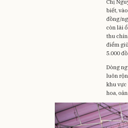
Chị Nguy
biết, và
đồng/ngà
còn lãi 
thu chín
điểm giữ
5.000 đồ
Dòng ngư
luôn rộn
khu vực 
hoa, oản