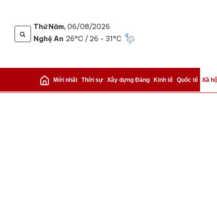
Thứ Năm,
06/08/2026
Nghệ An
26°C
/ 26 - 31°C
Gửi 
Mới nhất
Thời sự
Xây dựng Đảng
Kinh tế
Quốc tế
Xã hộ