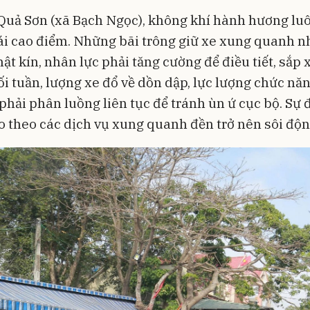
Quả Sơn (xã Bạch Ngọc), không khí hành hương lu
ái cao điểm. Những bãi trông giữ xe xung quanh 
ật kín, nhân lực phải tăng cường để điều tiết, sắp 
i tuần, lượng xe đổ về dồn dập, lực lượng chức năn
hải phân luồng liên tục để tránh ùn ứ cục bộ. Sự
o theo các dịch vụ xung quanh đền trở nên sôi độn