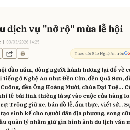
u dịch vụ "nở rộ" mùa lễ hội
c
03/03/2026 14:25
Theo dõi Báo Nghệ An trên
hội đầu năm, dòng người hành hương lại đổ về c
i tiếng ở Nghệ An như: Đền Cờn, đền Quả Sơn, 
 Cuông, đền Ông Hoàng Mười, chùa Đại Tuệ… C
í lễ bái linh thiêng là sự vào cuộc của hàng lo
rợ: Trông giữ xe, bán đồ lễ, ẩm thực, viết sớ... S
 tạo sinh kế cho người dân địa phương, song cũ
cầu quản lý nhằm giữ gìn hình ảnh du lịch văn 