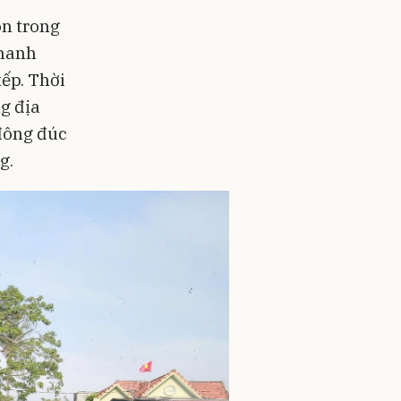
ôn trong
nhanh
xếp. Thời
g địa
 đông đúc
g.