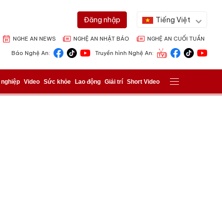
Tiếng Việt
Đăng nhập
NGHE AN NEWS
NGHỆ AN NHẬT BÁO
NGHỆ AN CUỐI TUẦN
Báo Nghệ An:
Truyền hình Nghệ An:
 nghiệp
Video
Sức khỏe
Lao động
Giải trí
Short Video
ửi