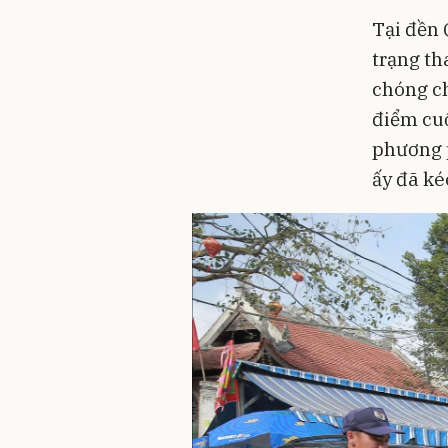
Tại đền 
trạng th
chóng ch
điểm cuố
phương p
ấy đã ké