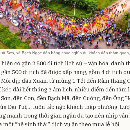
Quả Sơn, xã Bạch Ngọc đón hàng chục nghìn du khách đến thăm quan, 
hiện có gần 2.500 di tích lịch sử – văn hóa, danh t
 gần 500 di tích đã được xếp hạng, gồm 4 di tích q
. Mỗi dịp đầu Xuân, từ mùng 1 Tết đến Rằm tháng 
 kéo dài hết tháng 3 âm lịch, nhiều điểm đến tâm 
 Sơn, đền Cờn, đền Bạch Mã, đền Cuông, đền Ông 
hùa Đại Tuệ… luôn tấp nập khách thập phương. Lư
ng mạnh trong thời gian ngắn đã tạo nên nhịp vận
 một “hệ sinh thái” dịch vụ ăn theo mùa lễ hội.