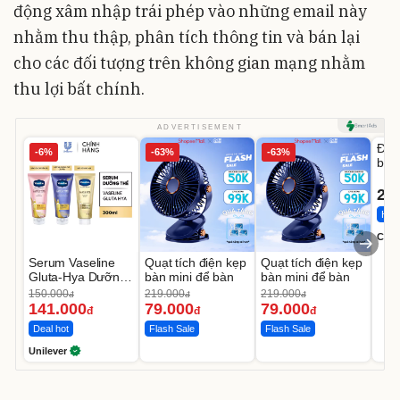
động xâm nhập trái phép vào những email này
nhằm thu thập, phân tích thông tin và bán lại
cho các đối tượng trên không gian mạng nhằm
thu lợi bất chính.
U
ADVERTISEMENT
Đai 
-6%
-63%
-63%
bé 
1-9 
22
Hot 
Cecil
Serum Vaseline
Quạt tích điện kẹp
Quạt tích điện kẹp
Gluta-Hya Dưỡng
bàn mini để bàn
bàn mini để bàn
Da Sáng Mịn Sau
150.000
219.000
219.000
đ
đ
đ
7 Ngày
141.000
79.000
79.000
đ
đ
đ
Deal hot
Flash Sale
Flash Sale
Unilever