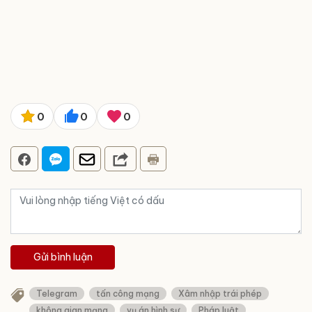
0
0
0
Gửi bình luận
Telegram
tấn công mạng
Xâm nhập trái phép
không gian mạng
vụ án hình sự
Pháp luật