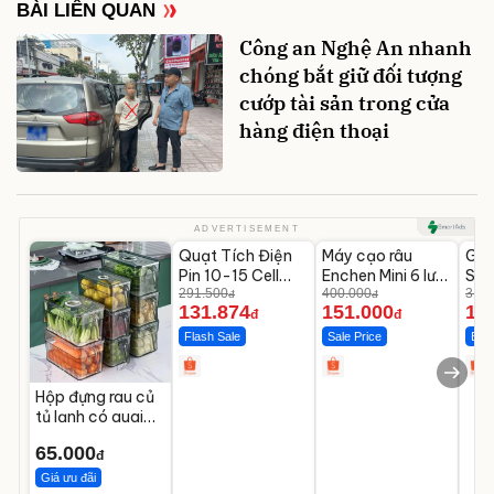
BÀI LIÊN QUAN
Công an Nghệ An nhanh
chóng bắt giữ đối tượng
cướp tài sản trong cửa
hàng điện thoại
Unmute
Unmute
U
ADVERTISEMENT
Quạt Tích Điện
Máy cạo râu
GE
-54%
-62%
Pin 10-15 Cell
Enchen Mini 6 lưỡi
Sho
Dùng Liên Tục 4-
291.500
dao kép mỏng
400.000
Gy
319.
đ
đ
131.874
151.000
14
8H
Lưn
đ
đ
Flash Sale
Sale Price
Best
Hộp đựng rau củ
tủ lạnh có quai
trong suốt 3L
65.000
bảo quản thực
đ
phẩm
Giá ưu đãi