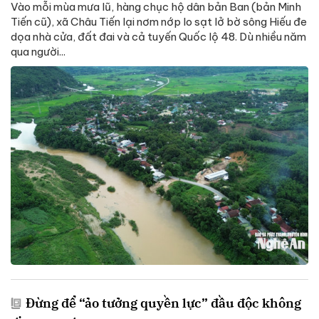
Vào mỗi mùa mưa lũ, hàng chục hộ dân bản Ban (bản Minh
Tiến cũ), xã Châu Tiến lại nơm nớp lo sạt lở bờ sông Hiếu đe
dọa nhà cửa, đất đai và cả tuyến Quốc lộ 48. Dù nhiều năm
qua người...
Đừng để “ảo tưởng quyền lực” đầu độc không