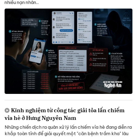
nhiều nạn nhân...
Kinh nghiệm từ công tác giải tỏa lấn chiếm
vỉa hè ở Hưng Nguyên Nam
Những chiến dịch ra quân xử lý lấn chiếm vỉa hè đang diễn ra
khắp toàn tỉnh để giải quyết một "căn bệnh trầm kha" lâu