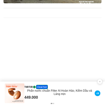
TIRTIR
Deal hot
Dầu và
TIRTIR Bộ sưu tập BEST-SELLING bán c
428.341