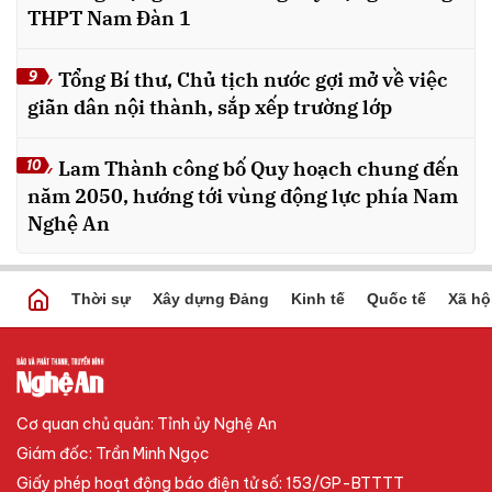
THPT Nam Đàn 1
Tổng Bí thư, Chủ tịch nước gợi mở về việc
9
giãn dân nội thành, sắp xếp trường lớp
Lam Thành công bố Quy hoạch chung đến
10
năm 2050, hướng tới vùng động lực phía Nam
Nghệ An
Thời sự
Xây dựng Đảng
Kinh tế
Quốc tế
Xã hộ
Cơ quan chủ quản: Tỉnh ủy Nghệ An
Giám đốc: Trần Minh Ngọc
Giấy phép hoạt động báo điện tử số: 153/GP-BTTTT