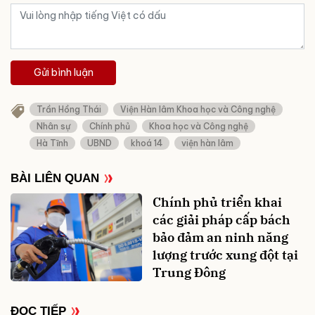
Gửi bình luận
Trần Hồng Thái
Viện Hàn lâm Khoa học và Công nghệ
Nhân sự
Chính phủ
Khoa học và Công nghệ
Hà Tĩnh
UBND
khoá 14
viện hàn lâm
BÀI LIÊN QUAN
Chính phủ triển khai
các giải pháp cấp bách
bảo đảm an ninh năng
lượng trước xung đột tại
Trung Đông
ĐỌC TIẾP