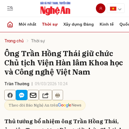
Mới nhất
Thời sự
Xây dựng Đảng
Kinh tế
Quốc
Gửi bình luận
Trang chủ
Thời sự
Ông Trần Hồng Thái giữ chức
Chủ tịch Viện Hàn lâm Khoa học
và Công nghệ Việt Nam
Trần Thường
09/03/2026 10:24
Hủy
Gửi
Theo dõi Báo Nghệ An trên
Thủ tướng bổ nhiệm ông Trần Hồng Thái,