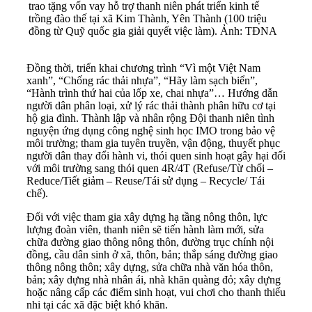
trao tặng vốn vay hỗ trợ thanh niên phát triển kinh tế
trồng đào thế tại xã Kim Thành, Yên Thành (100 triệu
đồng từ Quỹ quốc gia giải quyết việc làm). Ảnh: TĐNA
Đồng thời, triển khai chương trình “Vì một Việt Nam
xanh”, “Chống rác thải nhựa”, “Hãy làm sạch biển”,
“Hành trình thứ hai của lốp xe, chai nhựa”… Hướng dẫn
người dân phân loại, xử lý rác thải thành phân hữu cơ tại
hộ gia đình. Thành lập và nhân rộng Đội thanh niên tình
nguyện ứng dụng công nghệ sinh học IMO trong bảo vệ
môi trường; tham gia tuyên truyền, vận động, thuyết phục
người dân thay đổi hành vi, thói quen sinh hoạt gây hại đối
với môi trường sang thói quen 4R/4T (Refuse/Từ chối –
Reduce/Tiết giảm – Reuse/Tái sử dụng – Recycle/ Tái
chế).
Đối với việc tham gia xây dựng hạ tầng nông thôn, lực
lượng đoàn viên, thanh niên sẽ tiến hành làm mới, sửa
chữa đường giao thông nông thôn, đường trục chính nội
đồng, cầu dân sinh ở xã, thôn, bản; thắp sáng đường giao
thông nông thôn; xây dựng, sửa chữa nhà văn hóa thôn,
bản; xây dựng nhà nhân ái, nhà khăn quàng đỏ; xây dựng
hoặc nâng cấp các điểm sinh hoạt, vui chơi cho thanh thiếu
nhi tại các xã đặc biệt khó khăn.