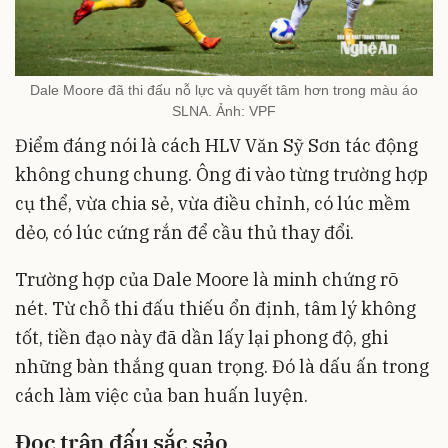
Dale Moore đã thi đấu nỗ lực và quyết tâm hơn trong màu áo
SLNA. Ảnh: VPF
Điểm đáng nói là cách HLV Văn Sỹ Sơn tác động
không chung chung. Ông đi vào từng trường hợp
cụ thể, vừa chia sẻ, vừa điều chỉnh, có lúc mềm
dẻo, có lúc cứng rắn để cầu thủ thay đổi.
Trường hợp của Dale Moore là minh chứng rõ
nét. Từ chỗ thi đấu thiếu ổn định, tâm lý không
tốt, tiền đạo này đã dần lấy lại phong độ, ghi
những bàn thắng quan trọng. Đó là dấu ấn trong
cách làm việc của ban huấn luyện.
Đọc
trận
đấu
sắc
sảo