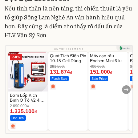
Nếu tinh thần là nền tảng, thì chiến thuật là yếu
tố giúp Sông Lam Nghệ An vận hành hiệu quả
hơn. Đây cũng là điểm cho thấy rõ dấu ấn của
HLV Văn Sỹ Sơn.
Unmute
Unmute
U
ADVERTISEMENT
Quạt Tích Điện Pin
Máy cạo râu
GEP
-50%
-54%
-62%
10-15 Cell Dùng
Enchen Mini 6 lưỡi
Đùi
Liên Tục 4-8H
dao kép mỏng
Cao
291.500
400.000
319.
đ
đ
131.874
151.000
14
đ
đ
Flash Sale
Sale Price
Best
Bơm Lốp Kích
Bình Ô Tô V2 4in1
MEDICAR –
2.690.000
đ
12.000mAh
1.335.100
đ
Hot Deal