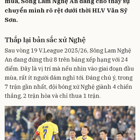
mùa, Sông Lam Nghệ An đang cho thấy sự
chuyển mình rõ rệt dưới thời HLV Văn Sỹ
Sơn.
Thắp
lại
bản
sắc
xứ
Nghệ
Sau vòng 19 V.League 2025/26, Sông Lam Nghệ
An đang đứng thứ 8 trên bảng xếp hạng với 24
điểm. Đây là vị trí mà nếu nhìn vào giai đoạn đầu
mùa, rất ít người dám nghĩ tới. Đáng chú ý, trong
7 trận gần nhất, đội bóng xứ Nghệ giành 4 chiến
thắng, 2 trận hòa và chỉ thua 1 trận.