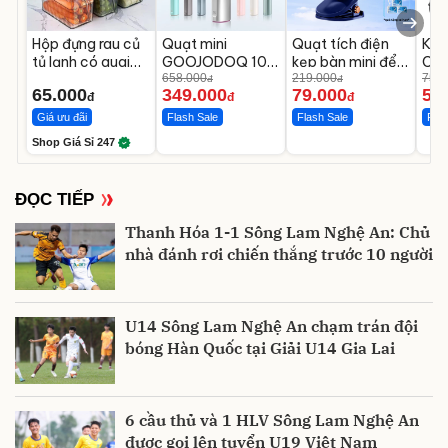
Hộp đựng rau củ
Quạt mini
Quạt tích điện
Khẩ
tủ lạnh có quai
GOOJODOQ 100
kẹp bàn mini để
Chố
trong suốt 3L
tốc độ gió cầm
658.000
bàn
219.000
UPF
75.0
đ
đ
65.000
349.000
79.000
58
bảo quản thực
tay
UV 
đ
đ
đ
phẩm
Giá ưu đãi
Flash Sale
Flash Sale
Flas
Shop Giá Sỉ 247
ĐỌC TIẾP
Thanh Hóa 1-1 Sông Lam Nghệ An: Chủ
nhà đánh rơi chiến thắng trước 10 người
U14 Sông Lam Nghệ An chạm trán đội
bóng Hàn Quốc tại Giải U14 Gia Lai
6 cầu thủ và 1 HLV Sông Lam Nghệ An
được gọi lên tuyển U19 Việt Nam