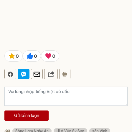
0
0
0
Gửi bình luận
Sông Lam Nghệ An
HLV Văn Sỹ Sơn
sân Vinh