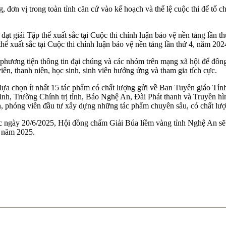
n vị trong toàn tỉnh căn cứ vào kế hoạch và thể lệ cuộc thi để tổ chức
hể xuất sắc tại Cuộc thi chính luận bảo vệ nền tảng lần thứ 4, năm 202
 phương tiện thông tin đại chúng và các nhóm trên mạng xã hội để đông 
viên, thanh niên, học sinh, sinh viên hưởng ứng và tham gia tích cực.
ựa chọn ít nhất 15 tác phẩm có chất lượng gửi về Ban Tuyên giáo Tỉnh
inh, Trường Chính trị tỉnh, Báo Nghệ An, Đài Phát thanh và Truyền h
iên, phóng viên đầu tư xây dựng những tác phẩm chuyên sâu, có chất lượ
c ngày 20/6/2025, Hội đồng chấm Giải Búa liềm vàng tỉnh Nghệ An sẽ 
n năm 2025.