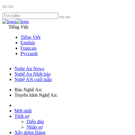
Tiếng Việt
Tiếng Việt
English
Français
Русский
Nghe An News
Nghệ An Nhật báo
Nghệ AN cuối tuần
Báo Nghệ An:
Truyền hình Nghệ An:
Mới nhất
Thời sự
Diễn đàn
Nhân sự
Xây dựng Đảng