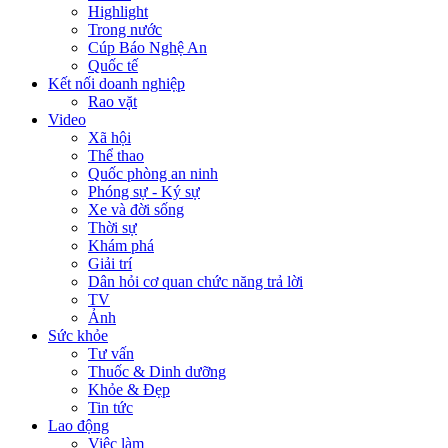
Highlight
Trong nước
Cúp Báo Nghệ An
Quốc tế
Kết nối doanh nghiệp
Rao vặt
Video
Xã hội
Thể thao
Quốc phòng an ninh
Phóng sự - Ký sự
Xe và đời sống
Thời sự
Khám phá
Giải trí
Dân hỏi cơ quan chức năng trả lời
TV
Ảnh
Sức khỏe
Tư vấn
Thuốc & Dinh dưỡng
Khỏe & Đẹp
Tin tức
Lao động
Việc làm