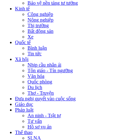
Bảo vệ nền tảng tư tưởng
Kinh tế
Công nghiệp
Nông nghiệp
Thị trường
Bất động sản
Xe
Quốc tế
Bình luận
Tin tức
Xã hội
Nhịp cầu nhân ái
Tôn giáo - Tín ngưỡng
Văn hóa
Quốc phòng
Du lịch
Thơ - Truyện
Đưa nghị quyết vào cuộc sống
Giáo dục
Pháp luật
An ninh - Trật tự
Tư vấn
Hồ sơ vụ án
Thể thao
SLNA