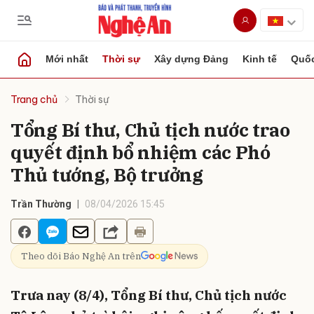
Mới nhất
Thời sự
Xây dựng Đảng
Kinh tế
Quốc
Gửi bình luận
Trang chủ
Thời sự
Tổng Bí thư, Chủ tịch nước trao
quyết định bổ nhiệm các Phó
Thủ tướng, Bộ trưởng
Trần Thường
08/04/2026 15:45
Hủy
Gửi
Theo dõi Báo Nghệ An trên
Trưa nay (8/4), Tổng Bí thư, Chủ tịch nước