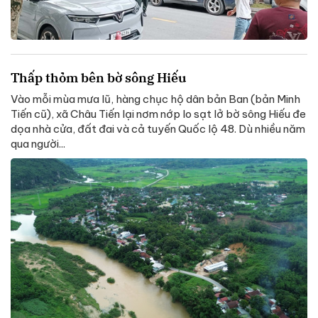
Thấp thỏm bên bờ sông Hiếu
Vào mỗi mùa mưa lũ, hàng chục hộ dân bản Ban (bản Minh
Tiến cũ), xã Châu Tiến lại nơm nớp lo sạt lở bờ sông Hiếu đe
dọa nhà cửa, đất đai và cả tuyến Quốc lộ 48. Dù nhiều năm
qua người...