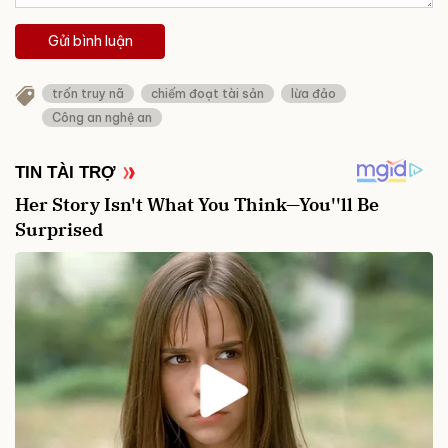
Gửi bình luận
trốn truy nã
chiếm đoạt tài sản
lừa đảo
Công an nghệ an