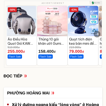
ADVERTISEMENT
-50%
-63%
Áo Điều Hòa
Thùng 10 gói
Quạt tích điện
Gối
Quạt Gió KAW
khăn ướt Gumi
kẹp bàn mini để
học
Chưa Bao Gồm
510.000
không cồn không
bàn
219.000
chố
99.0
đ
đ
255.000
158.400
79.000
85
Phụ Kiện Và Pin
parabens cao
cổ 
đ
đ
đ
cấp
Flash Sale
Flash Sale
Flash Sale
Flas
ĐỌC TIẾP
PHƯỜNG HOÀNG MAI
Xử lý đường ngang kiểu “lòng vòng” ở Hoàng