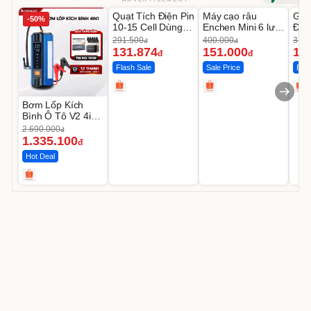
Unmute
Unmute
U
Quạt Tích Điện Pin
Máy cạo râu
GEP
-50%
-54%
-62%
10-15 Cell Dùng
Enchen Mini 6 lưỡi
Đùi
Liên Tục 4-8H
dao kép mỏng
Cao
291.500
400.000
319.
đ
đ
131.874
151.000
14
đ
đ
Flash Sale
Sale Price
Best
Bơm Lốp Kích
Bình Ô Tô V2 4in1
MEDICAR –
2.690.000
đ
12.000mAh
1.335.100
đ
Hot Deal