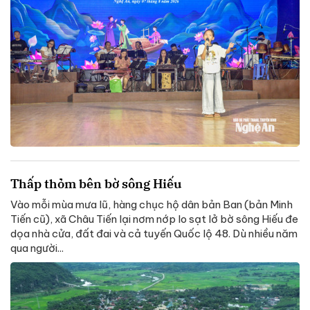
Thấp thỏm bên bờ sông Hiếu
Vào mỗi mùa mưa lũ, hàng chục hộ dân bản Ban (bản Minh
Tiến cũ), xã Châu Tiến lại nơm nớp lo sạt lở bờ sông Hiếu đe
dọa nhà cửa, đất đai và cả tuyến Quốc lộ 48. Dù nhiều năm
qua người...