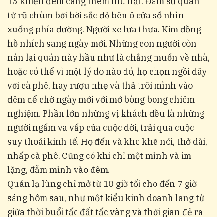
13 khiến đêm càng thêm hiu hắt. Đám sử quân
tử rũ chùm bời bời sắc đỏ bên ô cửa sổ nhìn
xuống phía đường. Người xe lưa thưa. Kim đồng
hồ nhích sang ngày mới. Những con người còn
nán lại quán này hầu như là chẳng muốn về nhà,
hoặc có thể vì một lý do nào đó, họ chọn ngồi đây
với cà phê, hay rượu nhẹ và thả trôi mình vào
đêm để chờ ngày mới với mớ bòng bong chiêm
nghiệm. Phần lớn những vị khách đều là những
người ngấm va vấp của cuộc đời, trải qua cuộc
suy thoái kinh tế. Họ đến và khe khẽ nói, thở dài,
nhấp cà phê. Cũng có khi chỉ một mình và im
lặng, đẫm mình vào đêm.
Quán lạ lùng chỉ mở từ 10 giờ tối cho đến 7 giờ
sáng hôm sau, như một kiểu kinh doanh lãng tử
giữa thời buổi tấc đất tấc vàng và thời gian đẻ ra