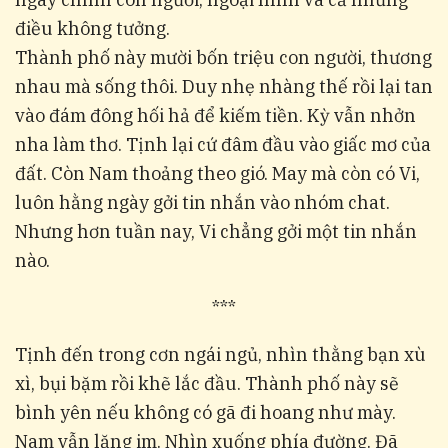
điều không tưởng.
Thành phố này mười bốn triệu con người, thương
nhau mà sống thôi. Duy nhẹ nhàng thế rồi lại tan
vào đám đông hối hả để kiếm tiền. Kỳ vẫn nhởn
nha làm thơ. Tịnh lại cứ đâm đầu vào giấc mơ của
đất. Còn Nam thoảng theo gió. May mà còn có Vi,
luôn hằng ngày gởi tin nhắn vào nhóm chat.
Nhưng hơn tuần nay, Vi chẳng gởi một tin nhắn
nào.
***
Tịnh đến trong cơn ngái ngủ, nhìn thằng bạn xù
xì, bụi bặm rồi khẽ lắc đầu. Thành phố này sẽ
bình yên nếu không có gã đi hoang như mày.
Nam vẫn lặng im. Nhìn xuống phía đường. Đã