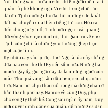
Nửa tháng sau, cái đám cưới chỉ 5 người diễn ra ở
quán cà phê không ngủ. Vi cười trong chiếc áo
dài đỏ. Tịnh dường như đã thôi những cơn khát
đất mà chuyển qua thèm tiếng trẻ con. Hóa ra
đến chừng này tuổi, Tịnh mới ngộ ra cái quãng
đời vòng vèo chục năm trời, thời gian trả về cho
Tịnh cũng chỉ là những yêu thương ghép trọn
một cuộc tình.
Kỳ nhậu say vào lại đọc thơ. Ngộ là lúc này chẳng
đứa nào còn chê thơ Kỳ sến sẩm nữa. Những hai
mươi ngày ấy, giờ ngồi đây đã là những người của
mùa Thu quá vãng. Lần đầu tiên, sau chục năm
trời, Nam mới chịu thôi ruổi rong mà dừng chân ở
hẳn thành phố này. Nam sẽ về cùng Duy, phụ
cho công ty thiết kế. Cũng sau ngần ấy năm, Duy
mới quyết định đóng cửa quán, để những gã đàn