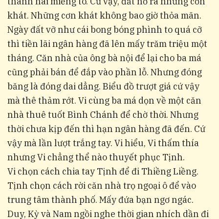
thành hai miếng to. Cứ vậy, đất nở ra những cơn
khát. Những cơn khát không bao giờ thỏa mãn.
Ngày đất vỡ như cái bong bóng phình to quá cỡ
thì tiền lãi ngân hàng đã lên mấy trăm triệu một
tháng. Căn nhà của ông bà nội để lại cho ba má
cũng phải bán để đắp vào phần lỗ. Nhưng đóng
băng là đóng dai dẳng. Biểu đồ trượt giá cứ vậy
mà thê thảm rớt. Vi cùng ba má dọn về một căn
nhà thuê tuốt Bình Chánh để chờ thời. Nhưng
thời chưa kịp đến thì hạn ngân hàng đã đến. Cứ
vậy mà lần lượt trắng tay. Vi hiểu, Vi thấm thía
nhưng Vi chẳng thể nào thuyết phục Tịnh.
Vi chọn cách chia tay Tịnh để đi Thiềng Liềng.
Tịnh chọn cách rời căn nhà trọ ngoại ô để vào
trung tâm thành phố. Mấy đứa bạn ngơ ngác.
Duy, Kỳ và Nam ngồi nghe thời gian nhích dần đi