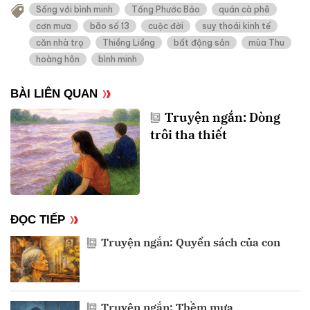
Sống với bình minh
Tống Phước Bảo
quán cà phê
cơn mưa
bão số 13
cuộc đời
suy thoái kinh tế
căn nhà trọ
Thiềng Liềng
bất động sản
mùa Thu
hoàng hôn
bình minh
BÀI LIÊN QUAN
Truyện ngắn: Dòng
trôi tha thiết
ĐỌC TIẾP
Truyện ngắn: Quyển sách của con
Truyện ngắn: Thềm mưa