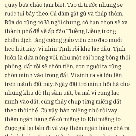
quay bữa chào tạm biệt. Tao đi trước nhưng sẽ
rước tụi bây theo. Cả đám gật gù và thấp thỏm.
Bữa đó cũng có Vi ngồi chung, cô bạn chọn sẽ xa
thành phố để về ấp đảo Thiềng Liềng trong
chiến dịch tăng cường giáo viên cho đảo muối
heo hút này. Vi nhìn Tịnh rồi khẽ lắc đầu, Tịnh
luôn là đứa nóng vội, như một cái bong bóng thổi
phồng, đất rồi sẽ chôn tiền, con người ta cũng
chôn mình vào trong đất. Vi sinh ra và lớn lên
trên mảnh đất này. Ngày đất trở mình hối hả cho
những khu đô thị sầm uất, ba má Vi cũng lao
mình vào đất, cũng thảy chụp từng miếng đất
theo thời thế. Cứ vậy, bán miếng nhỏ rồi vay
thêm ngân hàng để có miếng to. Khi miếng to
được giá lại bán đi và vay thêm ngân hàng chẻ ra