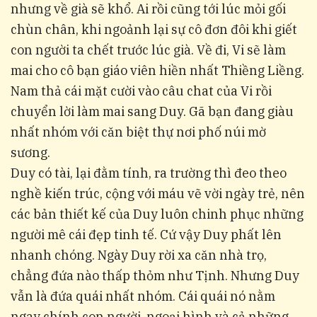
nhưng về già sẽ khổ. Ai rồi cũng tới lúc mỏi gối
chùn chân, khi ngoảnh lại sự cô đơn đôi khi giết
con người ta chết trước lúc già. Về đi, Vi sẽ làm
mai cho cô bạn giáo viên hiền nhất Thiềng Liềng.
Nam thả cái mặt cười vào câu chat của Vi rồi
chuyển lời làm mai sang Duy. Gã bạn đang giàu
nhất nhóm với căn biệt thự nơi phố núi mờ
sương.
Duy có tài, lại đằm tính, ra trường thì đeo theo
nghề kiến trúc, cộng với máu vẽ vời ngày trẻ, nên
các bản thiết kế của Duy luôn chinh phục những
người mê cái đẹp tinh tế. Cứ vậy Duy phất lên
nhanh chóng. Ngày Duy rời xa căn nhà trọ,
chẳng đứa nào thấp thỏm như Tịnh. Nhưng Duy
vẫn là đứa quái nhất nhóm. Cái quái nó nằm
ngay chính con người, ngoại hình và cả những