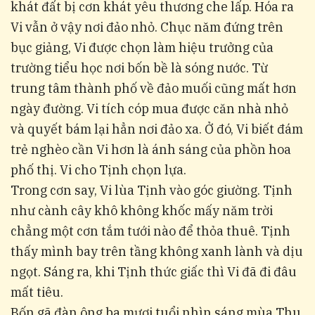
khát đất bị cơn khát yêu thương che lấp. Hóa ra
Vi vẫn ở vậy nơi đảo nhỏ. Chục năm đứng trên
bục giảng, Vi được chọn làm hiệu trưởng của
trường tiểu học nơi bốn bề là sóng nước. Từ
trung tâm thành phố về đảo muối cũng mất hơn
ngày đường. Vi tích cóp mua được căn nhà nhỏ
và quyết bám lại hẳn nơi đảo xa. Ở đó, Vi biết đám
trẻ nghèo cần Vi hơn là ánh sáng của phồn hoa
phố thị. Vi cho Tịnh chọn lựa.
Trong cơn say, Vi lùa Tịnh vào góc giường. Tịnh
như cành cây khô không khốc mấy năm trời
chẳng một cơn tắm tưới nào để thỏa thuê. Tịnh
thấy mình bay trên tầng không xanh lành và dịu
ngọt. Sáng ra, khi Tịnh thức giấc thì Vi đã đi đâu
mất tiêu.
Bốn gã đàn ông ba mươi tuổi nhìn sáng mùa Thu