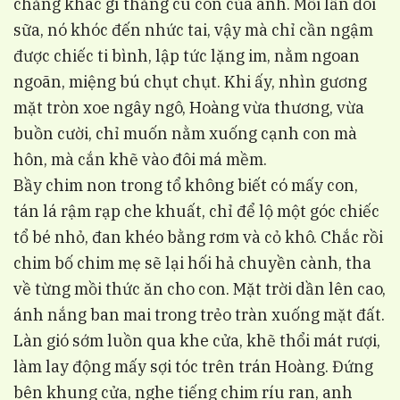
chẳng khác gì thằng cu con của anh. Mỗi lần đòi
sữa, nó khóc đến nhức tai, vậy mà chỉ cần ngậm
được chiếc ti bình, lập tức lặng im, nằm ngoan
ngoãn, miệng bú chụt chụt. Khi ấy, nhìn gương
mặt tròn xoe ngây ngô, Hoàng vừa thương, vừa
buồn cười, chỉ muốn nằm xuống cạnh con mà
hôn, mà cắn khẽ vào đôi má mềm.
Bầy chim non trong tổ không biết có mấy con,
tán lá rậm rạp che khuất, chỉ để lộ một góc chiếc
tổ bé nhỏ, đan khéo bằng rơm và cỏ khô. Chắc rồi
chim bố chim mẹ sẽ lại hối hả chuyền cành, tha
về từng mồi thức ăn cho con. Mặt trời dần lên cao,
ánh nắng ban mai trong trẻo tràn xuống mặt đất.
Làn gió sớm luồn qua khe cửa, khẽ thổi mát rượi,
làm lay động mấy sợi tóc trên trán Hoàng. Đứng
bên khung cửa, nghe tiếng chim ríu ran, anh