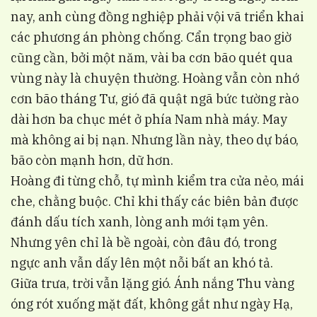
nay, anh cùng đồng nghiệp phải vội vã triển khai
các phương án phòng chống. Cẩn trọng bao giờ
cũng cần, bởi một năm, vài ba cơn bão quét qua
vùng này là chuyện thường. Hoàng vẫn còn nhớ
cơn bão tháng Tư, gió đã quật ngã bức tường rào
dài hơn ba chục mét ở phía Nam nhà máy. May
mà không ai bị nạn. Nhưng lần này, theo dự báo,
bão còn mạnh hơn, dữ hơn.
Hoàng đi từng chỗ, tự mình kiểm tra cửa nẻo, mái
che, chằng buộc. Chỉ khi thấy các biên bản được
đánh dấu tích xanh, lòng anh mới tạm yên.
Nhưng yên chỉ là bề ngoài, còn đâu đó, trong
ngực anh vẫn dấy lên một nỗi bất an khó tả.
Giữa trưa, trời vẫn lặng gió. Ánh nắng Thu vàng
óng rót xuống mặt đất, không gắt như ngày Hạ,