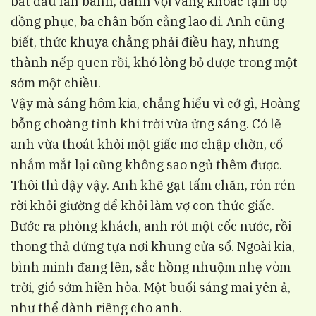
bắt đầu lăn bánh, đành vội vàng khoác tạm bộ
đồng phục, ba chân bốn cẳng lao đi. Anh cũng
biết, thức khuya chẳng phải điều hay, nhưng
thành nếp quen rồi, khó lòng bỏ được trong một
sớm một chiều.
Vậy mà sáng hôm kia, chẳng hiểu vì cớ gì, Hoàng
bỗng choàng tỉnh khi trời vừa ửng sáng. Có lẽ
anh vừa thoát khỏi một giấc mơ chập chờn, cố
nhắm mắt lại cũng không sao ngủ thêm được.
Thôi thì dậy vậy. Anh khẽ gạt tấm chăn, rón rén
rời khỏi giường để khỏi làm vợ con thức giấc.
Bước ra phòng khách, anh rót một cốc nước, rồi
thong thả đứng tựa nơi khung cửa sổ. Ngoài kia,
bình minh đang lên, sắc hồng nhuộm nhẹ vòm
trời, gió sớm hiền hòa. Một buổi sáng mai yên ả,
như thể dành riêng cho anh.