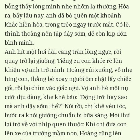
bỗng thấy lòng mình nhẹ nhõm lạ thường. Hóa
ra, bấy lâu nay, anh đã bỏ quên một khoảnh
khắc hiền hòa, trong trẻo ngay trước mắt. Có lẽ,
thỉnh thoảng nên tập dậy sớm, để còn kịp đón
bình minh.
Anh hít một hơi dài, căng tràn lồng ngực, rồi
quay trở lại giường. Tiếng cu con khóc ré lên
khiến vợ anh trở mình. Hoàng cúi xuống, vỗ nhẹ
lưng con, thằng bé xoay người ôm chặt lấy chiếc
gối, rồi lại chìm vào giấc ngủ. Vợ anh hé một nụ
cười dịu dàng, khe khẽ bảo: “Động trời hay sao
mà anh dậy sớm thế?” Nói rồi, chị khẽ vén tóc,
bước ra khỏi giường chuẩn bị bữa sáng. Mọi thứ
lại trở về với nhịp quen thuộc: Khi chị đưa con
lên xe của trường mầm non, Hoàng cũng lên