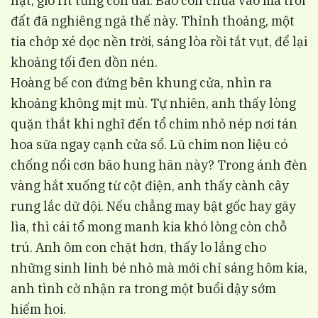
hạt, gió rít từng cơn dài. Bão còn chưa vào mà trời
đất đã nghiêng ngả thế này. Thỉnh thoảng, một
tia chớp xé dọc nền trời, sáng lòa rồi tắt vụt, để lại
khoảng tối đen dồn nén.
Hoàng bế con đứng bên khung cửa, nhìn ra
khoảng không mịt mù. Tự nhiên, anh thấy lòng
quặn thắt khi nghĩ đến tổ chim nhỏ nép nơi tán
hoa sữa ngay cạnh cửa sổ. Lũ chim non liệu có
chống nổi cơn bão hung hãn này? Trong ánh đèn
vàng hắt xuống từ cột điện, anh thấy cành cây
rung lắc dữ dội. Nếu chẳng may bật gốc hay gãy
lìa, thì cái tổ mong manh kia khó lòng còn chỗ
trú. Anh ôm con chặt hơn, thấy lo lắng cho
những sinh linh bé nhỏ mà mới chỉ sáng hôm kia,
anh tình cờ nhận ra trong một buổi dậy sớm
hiếm hoi.