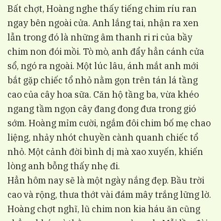
Bất chợt, Hoàng nghe thấy tiếng chim ríu ran
ngay bên ngoài cửa. Anh lắng tai, nhận ra xen
lẫn trong đó là những âm thanh ri ri của bầy
chim non đói mồi. Tò mò, anh đẩy hẳn cánh cửa
sổ, ngó ra ngoài. Một lúc lâu, ánh mắt anh mới
bắt gặp chiếc tổ nhỏ nằm gọn trên tán lá tầng
cao của cây hoa sữa. Căn hộ tầng ba, vừa khéo
ngang tầm ngọn cây đang đong đưa trong gió
sớm. Hoàng mỉm cười, ngắm đôi chim bố mẹ chao
liệng, nhảy nhót chuyền cành quanh chiếc tổ
nhỏ. Một cảnh đời bình dị mà xao xuyến, khiến
lòng anh bỗng thấy nhẹ đi.
Hẳn hôm nay sẽ là một ngày nắng đẹp. Bầu trời
cao và rộng, thưa thớt vài đám mây trắng lững lờ.
Hoàng chợt nghĩ, lũ chim non kia háu ăn cũng