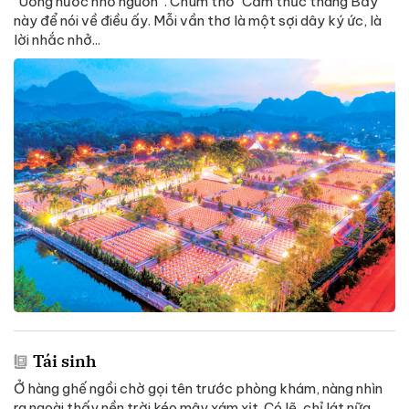
“Uống nước nhớ nguồn”. Chùm thơ “Cảm thức tháng Bảy”
này để nói về điều ấy. Mỗi vần thơ là một sợi dây ký ức, là
lời nhắc nhở...
Tái sinh
Ở hàng ghế ngồi chờ gọi tên trước phòng khám, nàng nhìn
ra ngoài thấy nền trời kéo mây xám xịt. Có lẽ, chỉ lát nữa