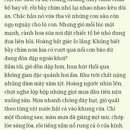
bố bay về, rồi bầy chim nhỏ lại nhao nhao kêu đòi
ăn. Chắc hẳn nó vừa tha về những con sâu còn
ngọ nguậy cho lũ con. Nhưng gió mỗi lúc một
mạnh, cành hoa sữa nơi đặt chiếc tổ bé nhỏ đung
đưa liên hồi. Hoàng bất giác lo lắng: Không biết
bầy chim non kia có vượt qua nổi cơn bão dữ
đang dồn dập ngoài khơi?
Sẩm tối, gió dồn dập hơn, hun hút thổi qua
không gian đặc quánh hơi ẩm. Bầu trời chất nặng
những đám mây xám xịt. Hoàng ngước nhìn lên,
chợt nghe lộp bộp những giọt mưa đầu tiên nện
xuống sân. Mưa nhanh chóng dày hạt, gió quất
theo từng vệt nước hắt cả vào khung cửa. Chỉ
một thoáng sau, màn mưa đã giăng mịt mù; chớp
lóe sáng lòa, rồi tiếng sấm nổ rung cả ô cửa kính.