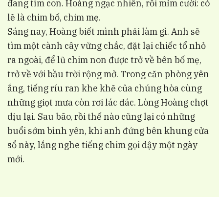
đang tìm con. Hoàng ngạc nhiên, rồi mỉm cười: có
lẽ là chim bố, chim mẹ.
Sáng nay, Hoàng biết mình phải làm gì. Anh sẽ
tìm một cành cây vững chắc, đặt lại chiếc tổ nhỏ
ra ngoài, để lũ chim non được trở về bên bố mẹ,
trở về với bầu trời rộng mở. Trong căn phòng yên
ắng, tiếng ríu ran khe khẽ của chúng hòa cùng
những giọt mưa còn rơi lác đác. Lòng Hoàng chợt
dịu lại. Sau bão, rồi thế nào cũng lại có những
buổi sớm bình yên, khi anh đứng bên khung cửa
sổ này, lắng nghe tiếng chim gọi dậy một ngày
mới.