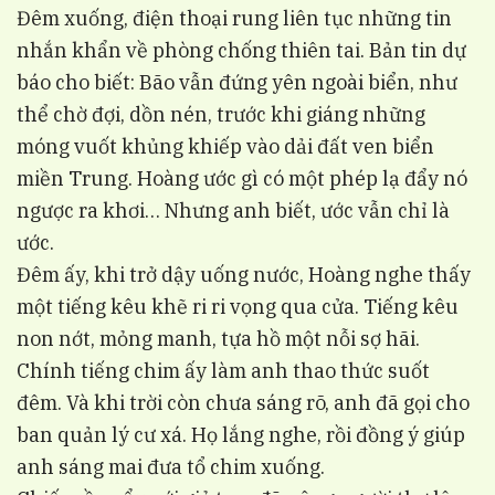
Đêm xuống, điện thoại rung liên tục những tin
nhắn khẩn về phòng chống thiên tai. Bản tin dự
báo cho biết: Bão vẫn đứng yên ngoài biển, như
thể chờ đợi, dồn nén, trước khi giáng những
móng vuốt khủng khiếp vào dải đất ven biển
miền Trung. Hoàng ước gì có một phép lạ đẩy nó
ngược ra khơi… Nhưng anh biết, ước vẫn chỉ là
ước.
Đêm ấy, khi trở dậy uống nước, Hoàng nghe thấy
một tiếng kêu khẽ ri ri vọng qua cửa. Tiếng kêu
non nớt, mỏng manh, tựa hồ một nỗi sợ hãi.
Chính tiếng chim ấy làm anh thao thức suốt
đêm. Và khi trời còn chưa sáng rõ, anh đã gọi cho
ban quản lý cư xá. Họ lắng nghe, rồi đồng ý giúp
anh sáng mai đưa tổ chim xuống.