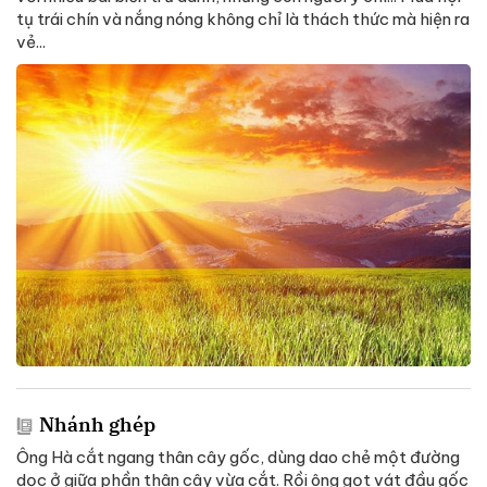
tụ trái chín và nắng nóng không chỉ là thách thức mà hiện ra
vẻ...
Nhánh ghép
Ông Hà cắt ngang thân cây gốc, dùng dao chẻ một đường
dọc ở giữa phần thân cây vừa cắt. Rồi ông gọt vát đầu gốc