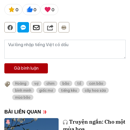
0
0
0
Gửi bình luận
Hoàng
vợ
chim
bão
tổ
cơn bão
bình minh
giấc mơ
tiếng kêu
cây hoa sữa
mùa bão
BÀI LIÊN QUAN
Truyện ngắn: Cho một
mùa hoa