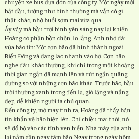
chuyến xe bus đưa đón của công ty. Một ngày mới
bắt đầu, tưởng như bình thường mà vẫn có gì
thật khác, nhờ buổi sớm mai vừa qua.
Ấy vậy mà bầu trời bình yên sáng nay lại khiến
Hoàng có phần bồn chồn, lo lắng. Anh nhớ đài
vừa báo tin: Một cơn bão đã hình thành ngoài
Biển Đông và đang lao nhanh vào bờ. Cơn bão
nghe đâu khác thường, khi chỉ trong một khoảng
thời gian ngắn đã mạnh lên và rút ngắn quãng
đường so với những cơn bão khác. Trước bão, bầu
trời thường xanh trong đến lạ, gió lặng và nắng
đẹp, dễ khiến người ta chủ quan.
Đến công ty, mở máy tính ra, Hoàng đã thấy bản
tin khẩn về bão hiện lên. Chỉ chiều mai thôi, nó
sẽ đổ bộ vào các tỉnh ven biển. Nhà máy của anh
lại nằm gần ngay tâm bão. Ngay trong ngày hôm