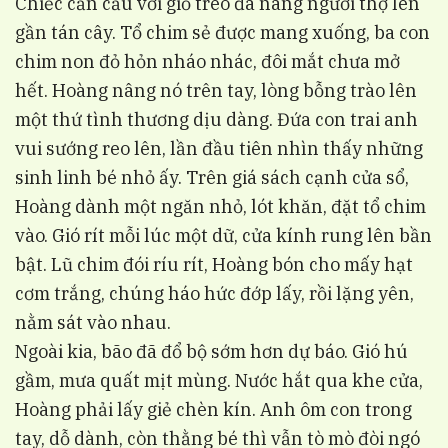
Chiếc cần cẩu với giỏ treo đã nâng người thợ lên
gần tán cây. Tổ chim sẻ được mang xuống, ba con
chim non đỏ hỏn nháo nhác, đôi mắt chưa mở
hết. Hoàng nâng nó trên tay, lòng bỗng trào lên
một thứ tình thương dịu dàng. Đứa con trai anh
vui sướng reo lên, lần đầu tiên nhìn thấy những
sinh linh bé nhỏ ấy. Trên giá sách cạnh cửa sổ,
Hoàng dành một ngăn nhỏ, lót khăn, đặt tổ chim
vào. Gió rít mỗi lúc một dữ, cửa kính rung lên bần
bật. Lũ chim đói ríu rít, Hoàng bón cho mấy hạt
cơm trắng, chúng háo hức đớp lấy, rồi lặng yên,
nằm sát vào nhau.
Ngoài kia, bão đã đổ bộ sớm hơn dự báo. Gió hú
gầm, mưa quất mịt mùng. Nước hắt qua khe cửa,
Hoàng phải lấy giẻ chèn kín. Anh ôm con trong
tay, dỗ dành, còn thằng bé thì vẫn tò mò đòi ngó