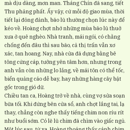
mà dịu dàng, mơn man. Tháng Chín đã sang, tiết
Thu phảng phất. Ấy vậy, cứ mỗi độ giao mùa, thời
tiết lại đỏng đảnh, bão lũ thường chọn lúc này để
kéo về. Hoàng chợt nhớ những mùa bão lũ thuở
xưa ở quê nghèo. Nhà tranh, mái ngói, có chằng
chống đến đâu thì sau bão, cả thị trấn vẫn xơ
xác, tan hoang. Nay, nhà cửa đã dựng bằng bê
tông cứng cáp, tưởng yên tâm hơn, nhưng trong
anh vẫn còn những lo lắng, về mái tôn có thể tốc,
biển quảng cáo dễ bay, hay những hàng cây bật
gốc trong gió dữ.
Chiều tan ca, Hoàng trở về nhà, cùng vợ sửa soạn
bữa tối. Khi đứng bên cửa sổ, anh chợt lắng tai, lạ
thay, chẳng còn nghe thấy tiếng chim non ríu rít
như buổi sớm. Có lẽ lũ chim đã chìm vào giấc ngủ.
Một lúc sau, từ xa, Hoàng thoáng thấy cánh chim