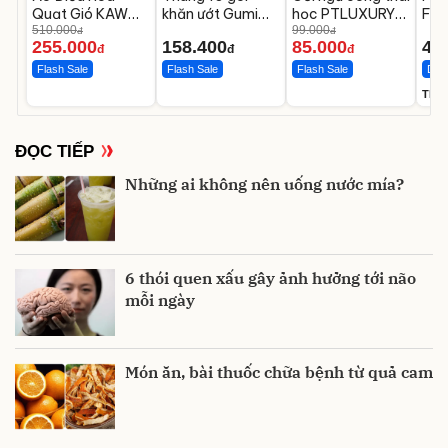
Quạt Gió KAW
khăn ướt Gumi
học PTLUXURY
Filt
Chưa Bao Gồm
510.000
không cồn không
chống đau mỏi
99.000
Hảo
đ
đ
255.000
158.400
85.000
44
Phụ Kiện Và Pin
parabens cao
cổ vai gáy
Lán
đ
đ
đ
cấp
Flash Sale
Flash Sale
Flash Sale
Deal
TIRT
ĐỌC TIẾP
Những ai không nên uống nước mía?
6 thói quen xấu gây ảnh hưởng tới não
mỗi ngày
Món ăn, bài thuốc chữa bệnh từ quả cam