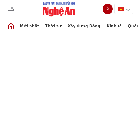
Mới nhất
Thời sự
Xây dựng Đảng
Kinh tế
Quốc
Gửi bình luận
Hủy
Gửi