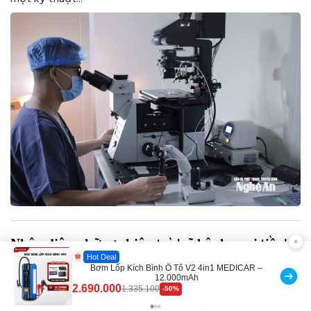
Nhận diện những chiêu trò 'vẽ bệnh, moi tiền'
tại các phòng khám tư nhân bất lương
Flash Sale
Máy ép chậm trái cây Elmich JEE 1855OL
Hoạt động dưới danh nghĩa khám, chữa bệnh, nhiều phòng
3.000.000
2.143.650
-28%
khám tư nhân đã biến tướng thành những đường dây lừa
đảo chuyên nghiệp, sử dụng những thủ đoạn phi nhân tính