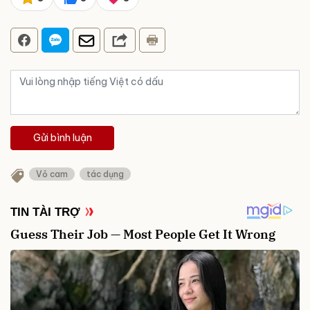
Gửi bình luận
Vỏ cam
tác dụng