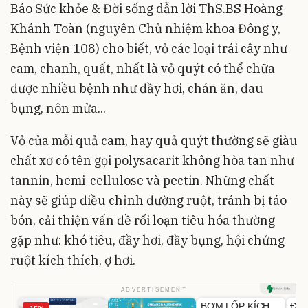
Báo Sức khỏe & Đời sống dẫn lời ThS.BS Hoàng
Khánh Toàn (nguyên Chủ nhiệm khoa Đông y,
Bệnh viện 108) cho biết, vỏ các loại trái cây như
cam, chanh, quất, nhất là vỏ quýt có thể chữa
được nhiều bệnh như đầy hơi, chán ăn, đau
bụng, nôn mửa...
Vỏ của mỗi quả cam, hay quả quýt thường sẽ giàu
chất xơ có tên gọi polysacarit không hòa tan như
tannin, hemi-cellulose và pectin. Những chất
này sẽ giúp điều chỉnh đường ruột, tránh bị táo
bón, cải thiện vấn đề rối loạn tiêu hóa thường
gặp như: khó tiêu, đầy hơi, đầy bụng, hội chứng
ruột kích thích, ợ hơi.
Unmute
U
ADVERTISEMENT
BƠM LỐP KÍCH
Đèn