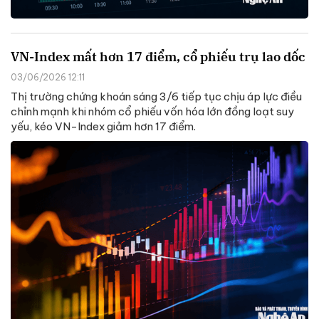
VN-Index mất hơn 17 điểm, cổ phiếu trụ lao dốc
03/06/2026 12:11
Thị trường chứng khoán sáng 3/6 tiếp tục chịu áp lực điều
chỉnh mạnh khi nhóm cổ phiếu vốn hóa lớn đồng loạt suy
yếu, kéo VN-Index giảm hơn 17 điểm.