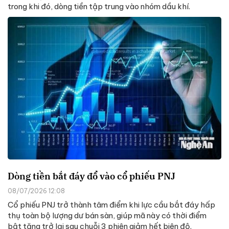
trong khi đó, dòng tiền tập trung vào nhóm dầu khí.
Dòng tiền bắt đáy đổ vào cổ phiếu PNJ
08/07/2026 12:08
Cổ phiếu PNJ trở thành tâm điểm khi lực cầu bắt đáy hấp
thụ toàn bộ lượng dư bán sàn, giúp mã này có thời điểm
bật tăng trở lại sau chuỗi 3 phiên giảm hết biên độ.