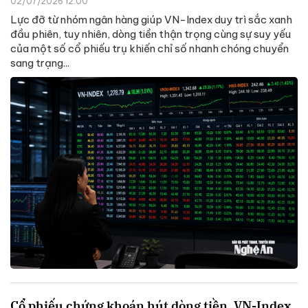
02/07/2026 12:00
Lực đỡ từ nhóm ngân hàng giúp VN-Index duy trì sắc xanh
đầu phiên, tuy nhiên, dòng tiền thận trọng cùng sự suy yếu
của một số cổ phiếu trụ khiến chỉ số nhanh chóng chuyển
sang trạng...
Cổ phiếu chứng khoán hút dòng tiền, VN-Index