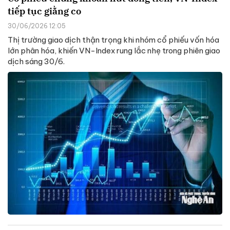
tiếp tục giằng co
30/06/2026 12:05
Thị trường giao dịch thận trọng khi nhóm cổ phiếu vốn hóa
lớn phân hóa, khiến VN-Index rung lắc nhẹ trong phiên giao
dịch sáng 30/6.