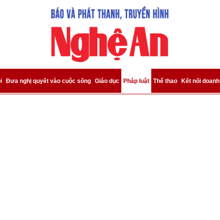
bình luận
i
Đưa nghị quyết vào cuộc sống
Giáo dục
Pháp luật
Thể thao
Kết nối doanh
Hủy
G