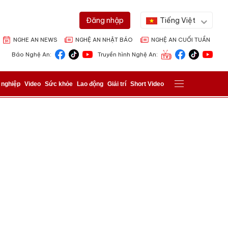
Tiếng Việt
Đăng nhập
NGHE AN NEWS
NGHỆ AN NHẬT BÁO
NGHỆ AN CUỐI TUẦN
Báo Nghệ An:
Truyền hình Nghệ An:
 nghiệp
Video
Sức khỏe
Lao động
Giải trí
Short Video
ửi