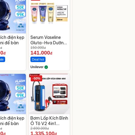
ích điện kẹp
Serum Vaseline
ni để bàn
Gluta-Hya Dưỡng
0
Da Sáng Mịn Sau 7
150.000
đ
đ
00
141.000
Ngày
đ
đ
ale
Deal hot
Unilever
-50%
ích điện kẹp
Bơm Lốp Kích Bình
ni để bàn
Ô Tô V2 4in1
0
MEDICAR –
2.690.000
đ
đ
00
1.335.100
12.000mAh
đ
đ