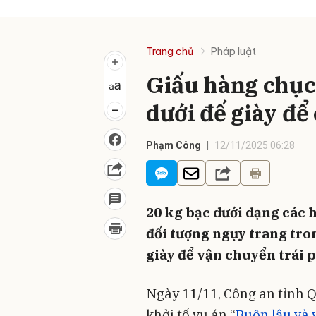
Trang chủ
Pháp luật
Giấu hàng chục k
dưới đế giày để
Phạm Công
12/11/2025 06:28
20 kg bạc dưới dạng các 
đối tượng ngụy trang tron
giày để vận chuyển trái p
Ngày 11/11, Công an tỉnh Q
khởi tố vụ án “
Buôn lậu và 