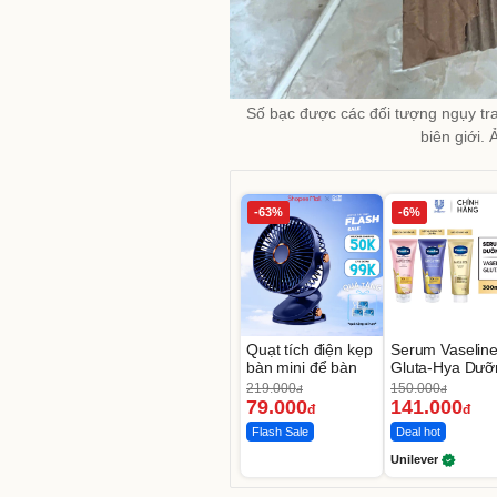
Số bạc được các đối tượng ngụy tra
biên giới.
-63%
-6%
Quạt tích điện kẹp
Serum Vaselin
bàn mini để bàn
Gluta-Hya Dưỡ
Da Sáng Mịn S
219.000
150.000
đ
đ
7 Ngày
79.000
141.000
đ
đ
Flash Sale
Deal hot
Unilever