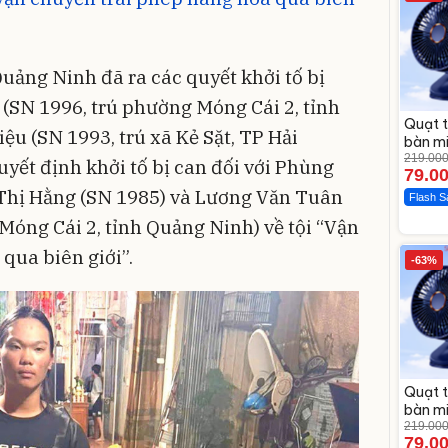
Quảng Ninh đã ra các quyết khởi tố bị
(SN 1996, trú phường Móng Cái 2, tỉnh
Quạt t
ệu (SN 1993, trú xã Kẻ Sặt, TP Hải
bàn mi
219.00
uyết định khởi tố bị can đối với Phùng
79.0
Thị Hằng (SN 1985) và Lương Văn Tuân
Flash S
Móng Cái 2, tỉnh Quảng Ninh) về tội “Vận
qua biên giới”.
-63%
Quạt t
bàn mi
219.00
79.0