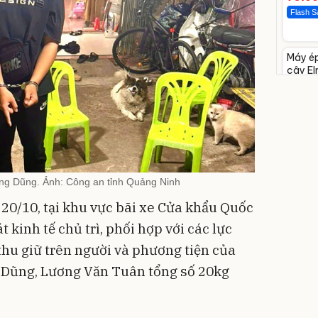
Flash S
Unmu
Máy ép
-28%
cây El
1855
3.000.0
2.14
Flash S
ng Dũng. Ảnh: Công an tỉnh Quảng Ninh
 20/10, tại khu vực bãi xe Cửa khẩu Quốc
 kinh tế chủ trì, phối hợp với các lực
Bạt ph
thu giữ trên người và phương tiện của
cao cấ
nhôm 
392.00
 Dũng, Lương Văn Tuân tổng số 20kg
325.
Đã bán 