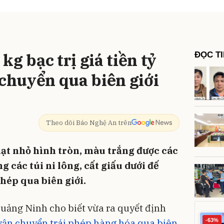
g bạc trị giá tiền tỷ
ĐỌC T
 chuyển qua biên giới
Theo dõi Báo Nghệ An trên
hạt nhỏ hình tròn, màu trắng được các
g các túi ni lông, cất giấu dưới đế
hép qua biên giới.
uảng Ninh cho biết vừa ra quyết định
vận chuyển trái phép hàng hóa qua biên
-63%