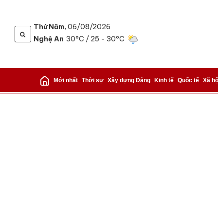
Thứ Năm,
06/08/2026
Nghệ An
30°C
/ 25 - 30°C
Gửi 
Mới nhất
Thời sự
Xây dựng Đảng
Kinh tế
Quốc tế
Xã hộ