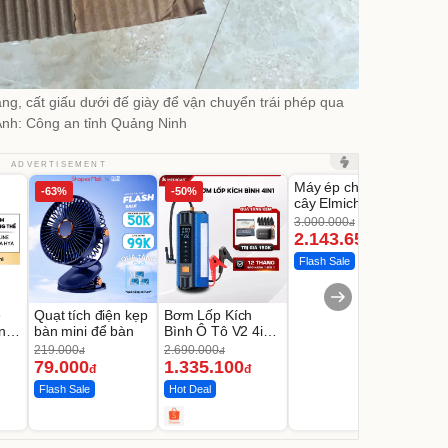
ng, cất giấu dưới đế giày để vận chuyển trái phép qua
 Ảnh: Công an tỉnh Quảng Ninh
Unmute
U
ADVERTISEMENT
Máy ép chậm trái
Máy
-63%
-50%
-28%
cây Elmich JEE
tay 
1855OL
có t
3.000.000
đ
2.143.650
39
đ
Flash Sale
Đã 
e
Quạt tích điện kẹp
Bơm Lốp Kích
ng
bàn mini để bàn
Bình Ô Tô V2 4in1
au
MEDICAR –
219.000
2.690.000
đ
đ
12.000mAh
79.000
1.335.100
đ
đ
Flash Sale
Hot Deal