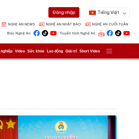
Tiếng Việt
Đăng nhập
NGHE AN NEWS
NGHỆ AN NHẬT BÁO
NGHỆ AN CUỐI TUẦN
Báo Nghệ An:
Truyền hình Nghệ An:
 nghiệp
Video
Sức khỏe
Lao động
Giải trí
Short Video