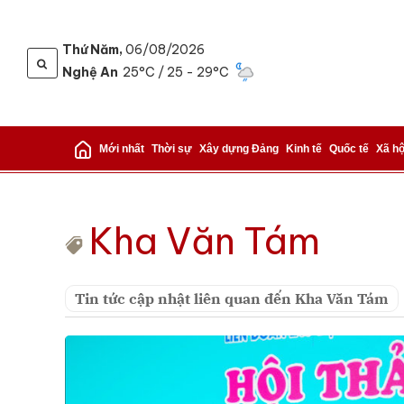
Thứ Năm,
06/08/2026
Nghệ An
25°C
/ 25 - 29°C
Mới nhất
Thời sự
Xây dựng Đảng
Kinh tế
Quốc tế
Xã hộ
Kha Văn Tám
Tin tức cập nhật liên quan đến Kha Văn Tám