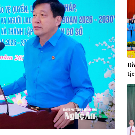
Đồ
tị