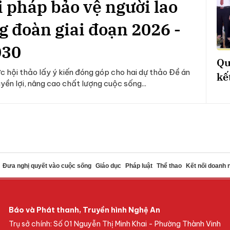
i pháp bảo vệ người lao
g đoàn giai đoạn 2026 -
030
Qu
 hội thảo lấy ý kiến đóng góp cho hai dự thảo Đề án
kế
yền lợi, nâng cao chất lượng cuộc sống...
Đưa nghị quyết vào cuộc sống
Giáo dục
Pháp luật
Thể thao
Kết nối doanh 
Báo và Phát thanh, Truyền hình Nghệ An
Trụ sở chính: Số 01 Nguyễn Thị Minh Khai - Phường Thành Vinh