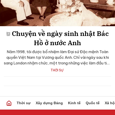
Chuyện về ngày sinh nhật Bác
Hồ ở nước Anh
Năm 1998, tôi được bổ nhiệm làm Đại sứ Đặc mệnh Toàn
quyền Việt Nam tại Vương quốc Anh. Chỉ vài ngày sau khi
sang London nhậm chức, một trong những việc làm đầu tiên
của tôi là đưa...
THỜI SỰ
Thời sự
Xây dựng Đảng
Kinh tế
Quốc tế
Xã hộ