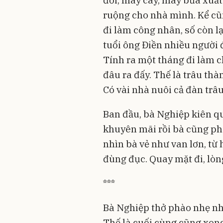
đổi, máy cày, máy bừa xuất
ruộng cho nhà mình. Kể cũn
đi làm công nhân, số còn lạ
tuổi ông Điền nhiều người 
Tính ra một tháng đi làm 
đâu ra đấy. Thế là trâu thàn
Có vài nhà nuôi cả đàn trâu
Ban đầu, bà Nghiệp kiên qu
khuyên mãi rồi bà cũng phả
nhìn bà vẻ như van lơn, từ 
đùng đục. Quay mặt đi, lòng
***
Bà Nghiệp thở phào nhẹ nh
Thế là cuối cùng cũng xong