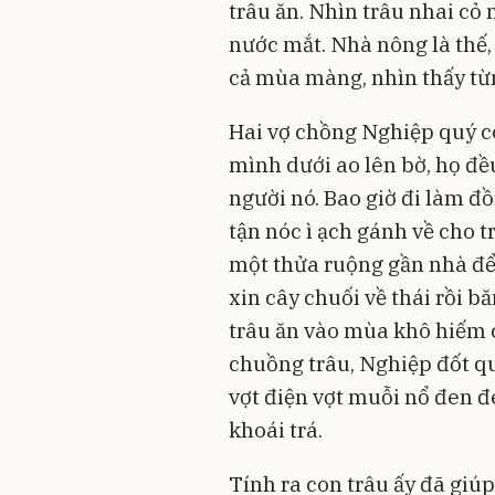
trâu ăn. Nhìn trâu nhai cỏ
nước mắt. Nhà nông là thế,
cả mùa màng, nhìn thấy từn
Hai vợ chồng Nghiệp quý c
mình dưới ao lên bờ, họ đề
người nó. Bao giờ đi làm đ
tận nóc ì ạch gánh về cho 
một thửa ruộng gần nhà để t
xin cây chuối về thái rồi 
trâu ăn vào mùa khô hiếm 
chuồng trâu, Nghiệp đốt quả
vợt điện vợt muỗi nổ đen đ
khoái trá.
Tính ra con trâu ấy đã giú