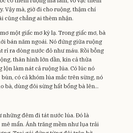
ước có thêm ruộng mà làm, vỡ vạc thêm
Khung
ấy. Vậy mà, giờ đi cho ruộng, thậm chí
Size 
1.000.0
825.
Cao C
ãi cũng chẳng ai thèm nhận.
Flash S
mơ một giấc mơ kỳ lạ. Trong giấc mơ, bà
mới bán năm ngoái. Nó đứng giữa ruộng
t rỉ ra dòng nước đỏ như máu. Rồi bỗng
ộng, thân hình lớn dần, kín cả thửa
 lộn làm nát cả ruộng lúa. Có lúc nó
 bùn, có cả khóm lúa mắc trên sừng, nó
 bà, dùng đôi sừng hất bổng bà lên...
 những đêm đi tát nước lúa. Đó là
 mê mẩn. Ánh trăng mềm như lụa trải