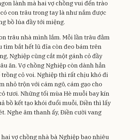
 ngon lành mà hai vợ chồng vui đến trào
 có con trâu trong tay là như nắm được
g bồ lúa đầy tới miệng.
on trâu nhà mình lắm. Mỗi lần trâu đằm
u tìm bắt hết lũ đỉa còn đeo bám trên
ồng, Nghiệp cũng cắt một gánh cỏ đầy
trâu ăn. Vợ chồng Nghiệp còn dành hẳn
rồng cỏ voi. Nghiệp thì rất chịu khó đi
băm nhỏ trộn với cám ngô, cám gạo cho
cỏ tươi. Những tối mùa Hè muỗi bay kín
 bồ kết tạo khói đuổi muỗi, Điền thì lấy
ét. Nghe âm thanh ấy, Điền cười vang
p hai vợ chồng nhà bà Nghiệp bao nhiêu