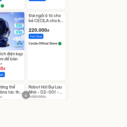
Unmute
Đai ngồi ô tô cho
bé CECILA cho bé
1-9 tuổi
220.000
đ
Hot Deal
Cecila Offical Store
ích điện kẹp
ni để bàn
0
đ
00
đ
ale
te
Unmute
ưỡng thể
Robot Hút Bụi Lau
-26%
ông tức thì
Nhà - D2-001 -
ne Body
0
Thông Minh
3.000.000
đ
đ
330
2.200.000
đ
đ
t
Flash Sale
te
Bamozo