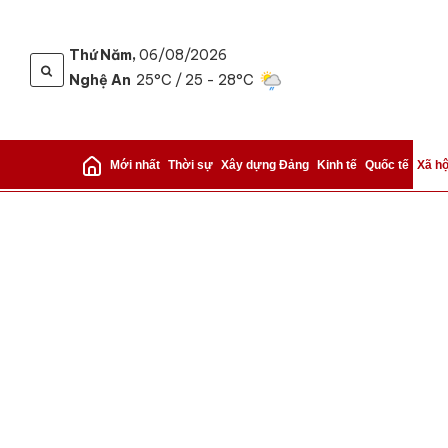
Thứ Năm,
06/08/2026
Nghệ An
25°C
/ 25 - 28°C
Gửi 
Mới nhất
Thời sự
Xây dựng Đảng
Kinh tế
Quốc tế
Xã hộ