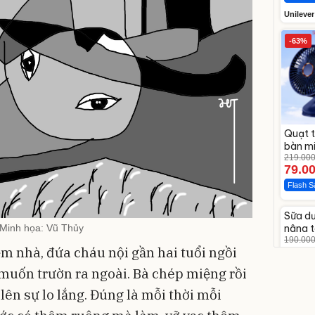
Unilever
-63%
Quạt t
bàn mi
219.00
79.0
Flash S
Unmu
Sữa d
-27%
Minh họa: Vũ Thủy
nâng t
Vaseli
190.00
m nhà, đứa cháu nội gần hai tuổi ngồi
138.
Discoun
muốn trườn ra ngoài. Bà chép miệng rồi
 lên sự lo lắng. Đúng là mỗi thời mỗi
Unmu
Vali 