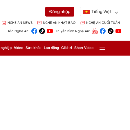
Tiếng Việt
Đăng nhập
NGHE AN NEWS
NGHỆ AN NHẬT BÁO
NGHỆ AN CUỐI TUẦN
Báo Nghệ An:
Truyền hình Nghệ An:
 nghiệp
Video
Sức khỏe
Lao động
Giải trí
Short Video
ửi