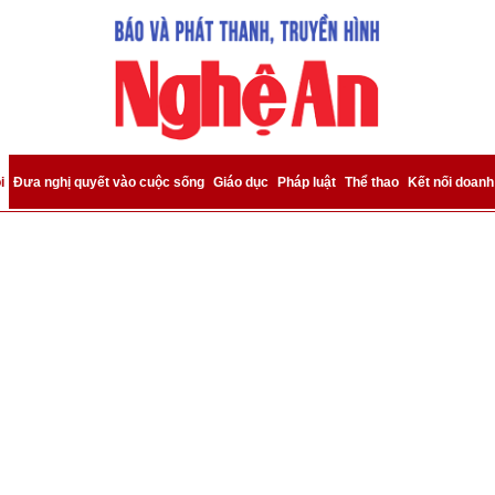
bình luận
i
Đưa nghị quyết vào cuộc sống
Giáo dục
Pháp luật
Thể thao
Kết nối doanh
Hủy
G