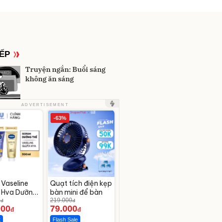
IẾP
Truyện ngắn: Buổi sáng
không ăn sáng
ADVERTISEMENT
-63%
Vaseline
Quạt tích điện kẹp
-Hya Dưỡng
bàn mini để bàn
g Mịn Sau 7
0
219.000
đ
đ
000
79.000
đ
đ
t
Flash Sale