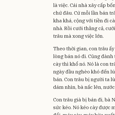
là việc. Cái nhà xây cấp bố
chứ đâu. Cứ mỗi lần bán tr
kha khá, cộng với tiền đi c
nhà. Rồi cưới thằng cả, cướ
trâu mà xong việc lớn.
Theo thời gian, con trâu ấ
lòng bán nó đi. Cũng đành t
cày thì khổ nó. Nó là con t
ngày đầu nghèo khó đến lúc
bán. Con trâu bị người ta 
dám nhìn, bà nấc lên, nước
Con trâu già bị bán đi, bà 
sức kéo. Nó kéo cày được m