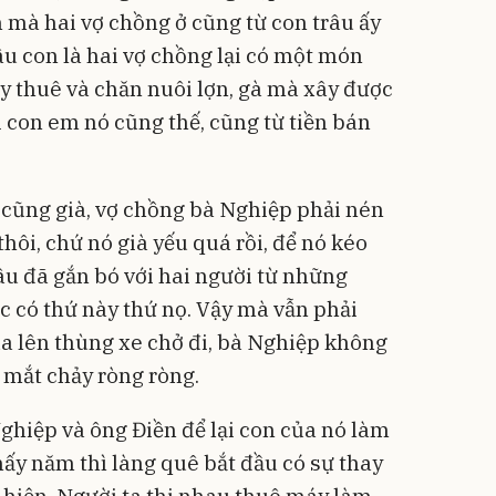
n mà hai vợ chồng ở cũng từ con trâu ấy
âu con là hai vợ chồng lại có một món
ày thuê và chăn nuôi lợn, gà mà xây được
i con em nó cũng thế, cũng từ tiền bán
y cũng già, vợ chồng bà Nghiệp phải nén
hôi, chứ nó già yếu quá rồi, để nó kéo
râu đã gắn bó với hai người từ những
 có thứ này thứ nọ. Vậy mà vẫn phải
lùa lên thùng xe chở đi, bà Nghiệp không
 mắt chảy ròng ròng.
Nghiệp và ông Điền để lại con của nó làm
ấy năm thì làng quê bắt đầu có sự thay