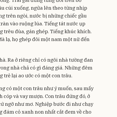
ng. Trai gái đứng từng đôi trên bờ
gầu cúi xuống, ngửa lên theo từng nhịp
áng trên ngòi, nước bị những chiếc gầu
 tràn vào ruộng lúa. Tiếng tát nước ụp
ng trêu đùa, gán ghép. Tiếng khúc khích.
 Mà lạ, họ ghép đôi một nam một nữ đến
hà. Ra ở riêng chỉ có ngôi nhà tường đan
, trong nhà chả có gì đáng giá. Những đêm
 trẻ lại ao ước có một con trâu.
ũng có một con trâu như ý muốn, sau mấy
h cóp và vay mượn. Con trâu đứng đó, ở
 cứ ngỡ như mơ. Nghiệp bước đi như chạy
g đám cỏ xanh non nhất cắt đem về cho