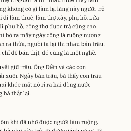
 hiện. Người ta thi nhau thuê máy làm
g không có gì làm lạ, làng này người trẻ
i đi làm thuê, làm thợ xây, phụ hồ. Lứa
đi phụ hồ, công thợ được trả cũng cao.
chỉ bỏ ra mấy ngày công là ruộng nương
h ra thừa, người ta lại thi nhau bán trâu.
 chỉ để bán thịt, đó cũng là một nghề.
yết giữ trâu. Ông Điền và các con
i xuôi. Ngày bán trâu, bà thấy con trâu
hai khóe mắt nó rỉ ra hai dòng nước
 bà thắt lại.
õm khi đã nhờ được người làm ruộng.
, bà như vừa trút đi được gánh nặng. Bà