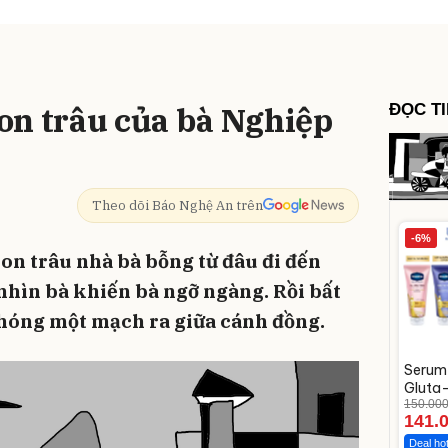
on trâu của bà Nghiệp
ĐỌC T
Theo dõi Báo Nghệ An trên
-6%
on trâu nhà bà bỗng từ đâu đi đến
nhìn bà khiến bà ngỡ ngàng. Rồi bất
phóng một mạch ra giữa cánh đồng.
Serum 
Gluta
Da Sán
150.00
141.
Ngày
Deal ho