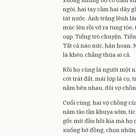
xuống những bờ cỏ đẫm sươ
ngòi, hai tay cầm hai dây 
tát nước. Ánh trăng lênh l
múc lên rồi vỡ ra tung tóe,
oạp. Tiếng trò chuyện. Tiế
Tất cả náo nức, hân hoan.
là khéo, chẳng thừa ai cả.
Rồi họ cũng là người một n
cót trát đất, mái lợp lá cọ
nằm bên nhau, đôi vợ chồng
Cuối cùng, hai vợ chồng c
năm tảo tần khuya sớm, tíc
gốc mít đầu hồi kia mà họ
xuống bờ đồng, chọn nhữn