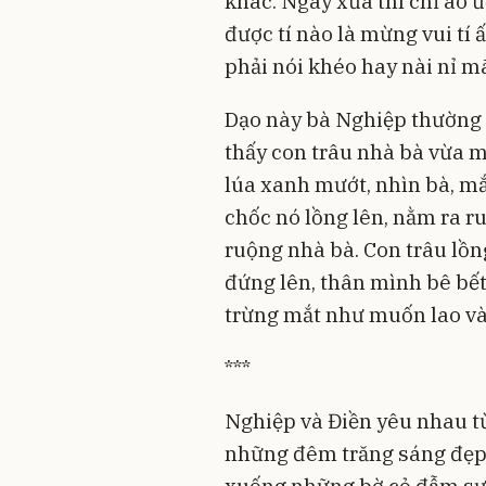
khác. Ngày xưa thì chỉ ao 
được tí nào là mừng vui tí 
phải nói khéo hay nài nỉ m
Dạo này bà Nghiệp thường 
thấy con trâu nhà bà vừa 
lúa xanh mướt, nhìn bà, mắ
chốc nó lồng lên, nằm ra ru
ruộng nhà bà. Con trâu lồng
đứng lên, thân mình bê bết
trừng mắt như muốn lao vào
***
Nghiệp và Điền yêu nhau từ
những đêm trăng sáng đẹp