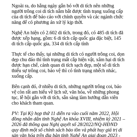
Ngoài ra, do hằng ngày gắn bó với di tích nên những
người trông coi di tích nắm bắt được tình trạng xuống cấp
của di tích để báo cáo với chính quyền và các ngành chức
năng để có phương án xử lý kịp thời.
Nghệ An hiện có 2.602 di tích, trong đó, có 485 di tích đã
được xếp hạng, gồm: 6 di tích cấp quốc gia đặc biệt, 145
di tích cấp quốc gia, 334 di tích cấp tỉnh
Thực tế cho thấy, tại những di tích có người trông coi, dọn
dẹp chu đáo thì tình trạng mất cắp hiện vật, xâm hại di tích
được hạn chế, cảnh quan di tích sạch đẹp, một số di tích
thiếu sự trông coi, bảo vệ thì có tình trạng nhếch nhác,
xuống cấp.
Bên cạnh đó, ở nhiều di tích, những người trông coi, bảo
vệ còn rất am hiểu về lịch sử, văn hóa, về những phong
tục, lễ hội gắn với di tích, sẵn sàng làm hướng dẫn viên
cho khách tham quan.
PV: Tại Kỳ họp thứ 11 diễn ra vào cuối năm 2022, Hội
đồng nhân dân tỉnh Nghệ An khóa XVIII, nhiệm kỳ 2021 –
2026 đã thông qua Nghị quyết số 28/2022/NQ-HĐND
quy định một số chính sách bảo tồn và phát huy giá trị di
sản văn hóa trên địa bàn tỉnh Nghệ An giai đoạn 2023 -