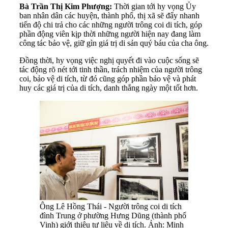
Bà Trần Thị Kim Phượng:
Thời gian tới hy vọng Ủy
ban nhân dân các huyện, thành phố, thị xã sẽ đẩy nhanh
tiến độ chi trả cho các những người trông coi di tích, góp
phần động viên kịp thời những người hiện nay đang làm
công tác bảo vệ, giữ gìn giá trị di sản quý báu của cha ông.
Đồng thời, hy vọng việc nghị quyết đi vào cuộc sống sẽ
tác động rõ nét tới tinh thần, trách nhiệm của người trông
coi, bảo vệ di tích, từ đó cũng góp phần bảo vệ và phát
huy các giá trị của di tích, danh thắng ngày một tốt hơn.
Ông Lê Hồng Thái - Người trông coi di tích
đình Trung ở phường Hưng Dũng (thành phố
Vinh) giới thiệu tư liệu về di tích. Ảnh: Minh