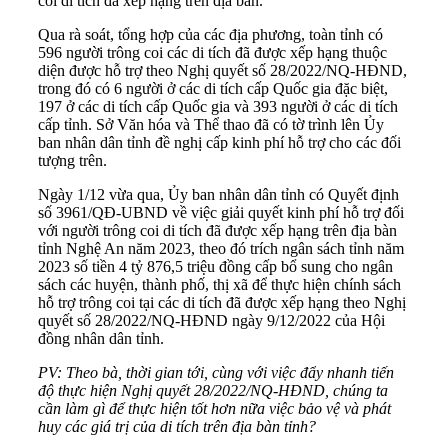
coi di tích đã xếp hạng trên địa bàn.
Qua rà soát, tổng hợp của các địa phương, toàn tỉnh có
596 người trông coi các di tích đã được xếp hạng thuộc
diện được hỗ trợ theo Nghị quyết số 28/2022/NQ-HĐND,
trong đó có 6 người ở các di tích cấp Quốc gia đặc biệt,
197 ở các di tích cấp Quốc gia và 393 người ở các di tích
cấp tỉnh. Sở Văn hóa và Thể thao đã có tờ trình lên Ủy
ban nhân dân tỉnh đề nghị cấp kinh phí hỗ trợ cho các đối
tượng trên.
Ngày 1/12 vừa qua, Ủy ban nhân dân tỉnh có Quyết định
số 3961/QĐ-UBND về việc giải quyết kinh phí hỗ trợ đối
với người trông coi di tích đã được xếp hạng trên địa bàn
tỉnh Nghệ An năm 2023, theo đó trích ngân sách tỉnh năm
2023 số tiền 4 tỷ 876,5 triệu đồng cấp bổ sung cho ngân
sách các huyện, thành phố, thị xã để thực hiện chính sách
hỗ trợ trông coi tại các di tích đã được xếp hạng theo Nghị
quyết số 28/2022/NQ-HĐND ngày 9/12/2022 của Hội
đồng nhân dân tỉnh.
PV: Theo bà, thời gian tới, cùng với việc đẩy nhanh tiến
độ thực hiện Nghị quyết 28/2022/NQ-HĐND, chúng ta
cần làm gì để thực hiện tốt hơn nữa việc bảo vệ và phát
huy các giá trị của di tích trên địa bàn tỉnh?