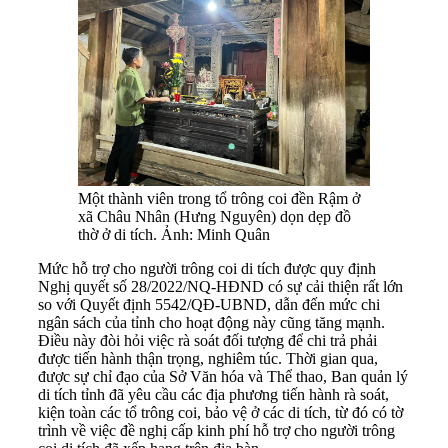
Một thành viên trong tổ trông coi đền Rậm ở
xã Châu Nhân (Hưng Nguyên) dọn dẹp đồ
thờ ở di tích. Ảnh: Minh Quân
Mức hỗ trợ cho người trông coi di tích được quy định
Nghị quyết số 28/2022/NQ-HĐND có sự cải thiện rất lớn
so với Quyết định 5542/QĐ-UBND, dẫn đến mức chi
ngân sách của tỉnh cho hoạt động này cũng tăng mạnh.
Điều này đòi hỏi việc rà soát đối tượng để chi trả phải
được tiến hành thận trọng, nghiêm túc. Thời gian qua,
được sự chỉ đạo của Sở Văn hóa và Thể thao, Ban quản lý
di tích tỉnh đã yêu cầu các địa phương tiến hành rà soát,
kiện toàn các tổ trông coi, bảo vệ ở các di tích, từ đó có tờ
trình về việc đề nghị cấp kinh phí hỗ trợ cho người trông