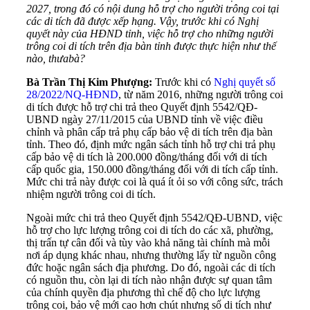
2027, trong đó có nội dung hỗ trợ cho người trông coi tại
các di tích đã được xếp hạng. Vậy, trước khi có Nghị
quyết này của HĐND tỉnh, việc hỗ trợ cho những người
trông coi di tích trên địa bàn tỉnh được thực hiện như thế
nào, thưa
bà?
Bà Trần Thị Kim Phượng:
Trước khi có
Nghị quyết số
28/2022/NQ-HĐND
, từ năm 2016, những người trông coi
di tích được hỗ trợ chi trả theo Quyết định 5542/QĐ-
UBND ngày 27/11/2015 của UBND tỉnh về việc điều
chỉnh và phân cấp trả phụ cấp bảo vệ di tích trên địa bàn
tỉnh. Theo đó, định mức ngân sách tỉnh hỗ trợ chi trả phụ
cấp bảo vệ di tích là 200.000 đồng/tháng đối với di tích
cấp quốc gia, 150.000 đồng/tháng đối với di tích cấp tỉnh.
Mức chi trả này được coi là quá ít ỏi so với công sức, trách
nhiệm người trông coi di tích.
Ngoài mức chi trả theo Quyết định 5542/QĐ-UBND, việc
hỗ trợ cho lực lượng trông coi di tích do các xã, phường,
thị trấn tự cân đối và tùy vào khả năng tài chính mà mỗi
nơi áp dụng khác nhau, nhưng thường lấy từ nguồn công
đức hoặc ngân sách địa phương. Do đó, ngoài các di tích
có nguồn thu, còn lại di tích nào nhận được sự quan tâm
của chính quyền địa phương thì chế độ cho lực lượng
trông coi, bảo vệ mới cao hơn chút nhưng số di tích như