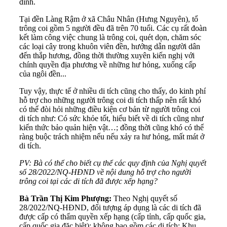
đình.
Tại đền Làng Rậm ở xã Châu Nhân (Hưng Nguyên), tổ
trông coi gồm 5 người đều đã trên 70 tuổi. Các cụ rất đoàn
kết làm công việc chung là trông coi, quét dọn, chăm sóc
các loại cây trong khuôn viên đền, hướng dẫn người dân
đến thắp hương, đồng thời thường xuyên kiến nghị với
chính quyền địa phương về những hư hỏng, xuống cấp
của ngôi đền...
Tuy vậy, thực tế ở nhiều di tích cũng cho thấy, do kinh phí
hỗ trợ cho những người trông coi di tích thấp nên rất khó
có thể đòi hỏi những điều kiện cơ bản từ người trông coi
di tích như: Có sức khỏe tốt, hiểu biết về di tích cũng như
kiến thức bảo quản hiện vật…; đồng thời cũng khó có thể
ràng buộc trách nhiệm nếu nếu xảy ra hư hỏng, mất mát ở
di tích.
PV: Bà có thể cho biết cụ thể các quy định của Nghị quyết
số 28/2022/NQ-HĐND về nội dung hỗ trợ cho người
trông coi tại các di tích đã được xếp hạng?
Bà Trần Thị Kim Phượng:
Theo Nghị quyết số
28/2022/NQ-HĐND, đối tượng áp dụng là các di tích đã
được cấp có thẩm quyền xếp hạng (cấp tỉnh, cấp quốc gia,
cấp quốc gia đặc biệt); không bao gồm các di tích: Khu