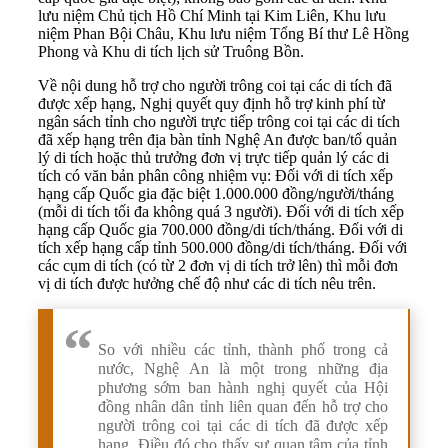
lưu niệm Chủ tịch Hồ Chí Minh tại Kim Liên, Khu lưu
niệm Phan Bội Châu, Khu lưu niệm Tổng Bí thư Lê Hồng
Phong và Khu di tích lịch sử Truông Bồn.
Về nội dung hỗ trợ cho người trông coi tại các di tích đã
được xếp hạng, Nghị quyết quy định hỗ trợ kinh phí từ
ngân sách tỉnh cho người trực tiếp trông coi tại các di tích
đã xếp hạng trên địa bàn tỉnh Nghệ An được ban/tổ quản
lý di tích hoặc thủ trưởng đơn vị trực tiếp quản lý các di
tích có văn bản phân công nhiệm vụ: Đối với di tích xếp
hạng cấp Quốc gia đặc biệt 1.000.000 đồng/người/tháng
(mỗi di tích tối đa không quá 3 người). Đối với di tích xếp
hạng cấp Quốc gia 700.000 đồng/di tích/tháng. Đối với di
tích xếp hạng cấp tỉnh 500.000 đồng/di tích/tháng. Đối với
các cụm di tích (có từ 2 đơn vị di tích trở lên) thì mỗi đơn
vị di tích được hưởng chế độ như các di tích nêu trên.
So với nhiều các tỉnh, thành phố trong cả
nước, Nghệ An là một trong những địa
phương sớm ban hành nghị quyết của Hội
đồng nhân dân tỉnh liên quan đến hỗ trợ cho
người trông coi tại các di tích đã được xếp
hạng. Điều đó cho thấy sự quan tâm của tỉnh