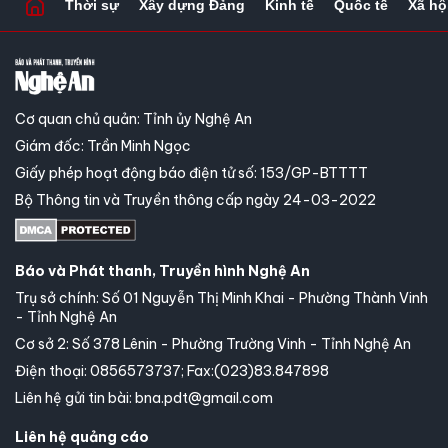
Thời sự
Xây dựng Đảng
Kinh tế
Quốc tế
Xã hộ
Cơ quan chủ quản: Tỉnh ủy Nghệ An
Giám đốc: Trần Minh Ngọc
Giấy phép hoạt động báo điện tử số: 153/GP-BTTTT
Bộ Thông tin và Truyền thông cấp ngày 24-03-2022
Báo và Phát thanh, Truyền hình Nghệ An
Trụ sở chính: Số 01 Nguyễn Thị Minh Khai - Phường Thành Vinh
- Tỉnh Nghệ An
Cơ sở 2: Số 378 Lênin - Phường Trường Vinh - Tỉnh Nghệ An
Điện thoại: 0856573737; Fax:(023)83.847898
Liên hệ gửi tin bài: bna.pdt@gmail.com
Liên hệ quảng cáo