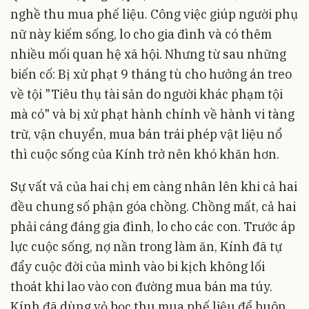
nghề thu mua phế liệu. Công việc giúp người phụ
nữ này kiếm sống, lo cho gia đình và có thêm
nhiều mối quan hệ xã hội. Nhưng từ sau những
biến cố: Bị xử phạt 9 tháng tù cho hưởng án treo
về tội "Tiêu thụ tài sản do người khác phạm tội
mà có" và bị xử phạt hành chính về hành vi tàng
trữ, vận chuyển, mua bán trái phép vật liệu nổ
thì cuộc sống của Kính trở nên khó khăn hơn.
Sự vất vả của hai chị em càng nhân lên khi cả hai
đều chung số phận góa chồng. Chồng mất, cả hai
phải cáng đáng gia đình, lo cho các con. Trước áp
lực cuộc sống, nợ nần trong làm ăn, Kính đã tự
đẩy cuộc đời của mình vào bi kịch không lối
thoát khi lao vào con đường mua bán ma túy.
Kính đã dùng vỏ bọc thu mua phế liệu để buôn