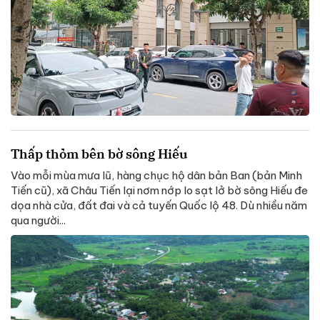
Thấp thỏm bên bờ sông Hiếu
Vào mỗi mùa mưa lũ, hàng chục hộ dân bản Ban (bản Minh
Tiến cũ), xã Châu Tiến lại nơm nớp lo sạt lở bờ sông Hiếu đe
dọa nhà cửa, đất đai và cả tuyến Quốc lộ 48. Dù nhiều năm
qua người...