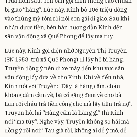
Trưa hôm sau, bên bán gọi điện thông báo chuẩn
bị giao “hàng”. Lúc này, Kính bỏ 106 triệu đồng
vào thùng mỳ tôm rồi nói con gái đi giao. Sau khi
nhận được tiền, bên bán hướng dẫn Kính đến
sân vận động xã Quế Phong để lấy ma túy.
Lúc này, Kính gọi điện nhờ Nguyễn Thị Truyền
(SN 1958, trú xã Quế Phong) đi lấy hộ bì hàng.
Truyền đồng ý nên đi xe máy đến khu vực sân
vận động lấy đưa về cho Kính. Khi về đến nhà,
Kính nói với Truyền: “Đây là hàng cấm, cháu
không dám cầm về, bà cố gắng đem về cho bà
Lan rồi cháu trả tiền công cho mà lấy tiền trả nợ”.
Truyền hỏi lại “Hàng cấm là hàng gì” thì Kính
nói “ma túy”. Nghe vậy, Truyền không sợ hãi mà
đồng ý rồi nói: “Tau già rồi, không ai để ý mô, để