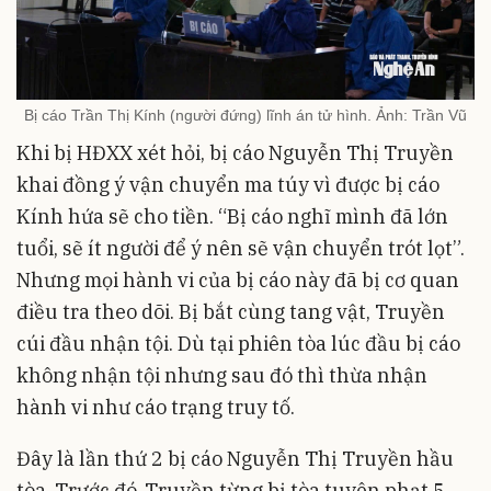
Bị cáo Trần Thị Kính (người đứng) lĩnh án tử hình. Ảnh: Trần Vũ
Khi bị HĐXX xét hỏi, bị cáo Nguyễn Thị Truyền
khai đồng ý vận chuyển ma túy vì được bị cáo
Kính hứa sẽ cho tiền. “Bị cáo nghĩ mình đã lớn
tuổi, sẽ ít người để ý nên sẽ vận chuyển trót lọt”.
Nhưng mọi hành vi của bị cáo này đã bị cơ quan
điều tra theo dõi. Bị bắt cùng tang vật, Truyền
cúi đầu nhận tội. Dù tại phiên tòa lúc đầu bị cáo
không nhận tội nhưng sau đó thì thừa nhận
hành vi như cáo trạng truy tố.
Đây là lần thứ 2 bị cáo Nguyễn Thị Truyền hầu
tòa. Trước đó, Truyền từng bị tòa tuyên phạt 5