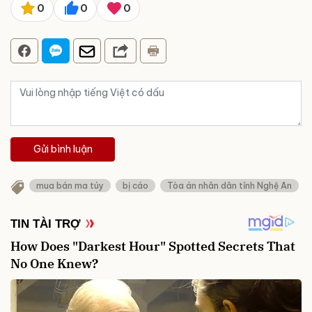
0
0
0
Gửi bình luận
mua bán ma túy
bị cáo
Tòa án nhân dân tỉnh Nghệ An