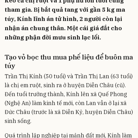
kéo cả chị ruột và 1 phụ nữ lớn tuổi cùng
tham gia.
B
ị bắt quả tang với gần 5 kg ma
túy, Kính lĩnh án tử hình, 2 người còn lại
nhận án chung thân. Một cái giá đắt cho
những phận đời mưu sinh lạc lối.
Tạo vỏ bọc thu mua phế liệu để buôn ma
túy
Trần Thị Kính (50 tuổi) và Trần Thị Lan (63 tuổi)
là chị em ruột, sinh ra ở huyện Diễn Châu (cũ).
Đến tuổi trưởng thành, Kính lên xã Quế Phong
(Nghệ An) làm kinh tế mới, còn Lan vẫn ở lại xã
Đức Châu (trước là xã Diễn Kỷ, huyện Diễn Châu)
sinh sống.
Quá trình lập nghiệp tại mảnh đất mới, Kính làm