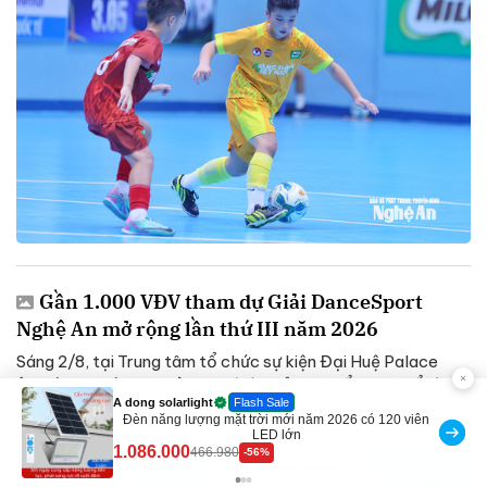
Gần 1.000 VĐV tham dự Giải DanceSport
Nghệ An mở rộng lần thứ III năm 2026
Sáng 2/8, tại Trung tâm tổ chức sự kiện Đại Huệ Palace
(phường Trường Vinh), Liên đoàn Cử tạ, Thể dục, Thể hình
Nghệ An khai mạc Giải DanceSport và các loại hình thể
Discount
Sữa dưỡng thể nâng tông tức thì Vaseline Body
thao nghệ thuật...
190.000
138.330
-27%