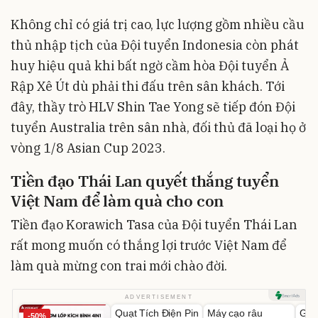
Không chỉ có giá trị cao, lực lượng gồm nhiều cầu
thủ nhập tịch của Đội tuyển Indonesia còn phát
huy hiệu quả khi bất ngờ cầm hòa Đội tuyển Ả
Rập Xê Út dù phải thi đấu trên sân khách. Tới
đây, thầy trò HLV Shin Tae Yong sẽ tiếp đón Đội
tuyển Australia trên sân nhà, đối thủ đã loại họ ở
vòng 1/8 Asian Cup 2023.
Tiền đạo Thái Lan quyết thắng tuyển
Việt Nam để làm quà cho con
Tiền đạo Korawich Tasa của Đội tuyển Thái Lan
rất mong muốn có thắng lợi trước Việt Nam để
làm quà mừng con trai mới chào đời.
Unmute
Unmute
U
ADVERTISEMENT
Quạt Tích Điện Pin
Máy cạo râu
GEP
-50%
-54%
-62%