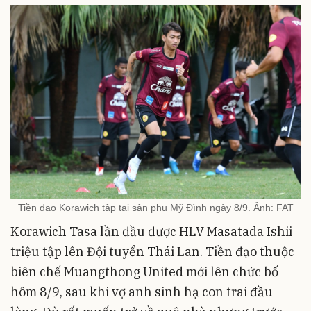
Tiền đạo Korawich tập tại sân phụ Mỹ Đình ngày 8/9. Ảnh: FAT
Korawich Tasa lần đầu được HLV Masatada Ishii
triệu tập lên Đội tuyển Thái Lan. Tiền đạo thuộc
biên chế Muangthong United mới lên chức bố
hôm 8/9, sau khi vợ anh sinh hạ con trai đầu