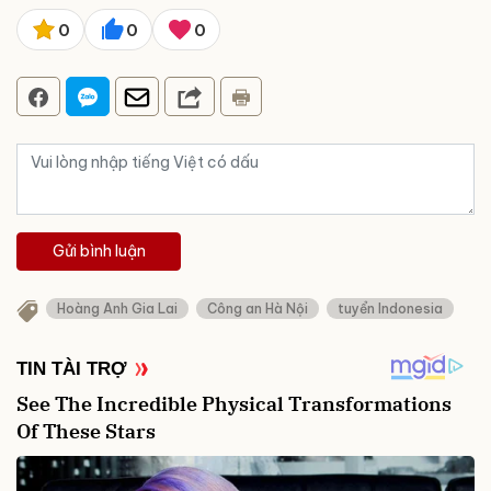
0
0
0
Gửi bình luận
Hoàng Anh Gia Lai
Công an Hà Nội
tuyển Indonesia