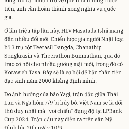
lòng. Dù rất muốn trở về quê nhà nhưng trước
tiên, anh cần hoàn thành xong nghĩa vụ quốc
gia.
Ở lần triệu tập lần này, HLV Masatada Ishii mang
đến nhiều đổi mới. Chiến lược gia người Nhật loại
bỏ 3 trụ cột Teerasil Dangda, Chanathip
Songkrasin và Theerathon Bunmathan, qua đó
trao cơ hội cho nhiều gương mặt mới, trong đó có
Korawich Tasa. Đây sẽ là cơ hội để bản thân tiền
đạo sinh năm 2000 khẳng định mình.
Do ảnh hưởng của bão Yagi, trận đấu giữa Thái
Lan và Nga hôm 7/9 bị hủy bỏ. Việt Nam sẽ là đối
thủ duy nhất mà “voi chiến” đụng độ tại LPBank
Cup 2024. Trận đấu này diễn ra trên sân Mỹ
Đình lúc 20h ngày 10/9.