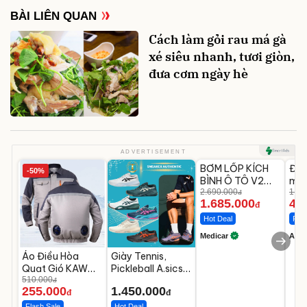
BÀI LIÊN QUAN
Cách làm gỏi rau má gà
xé siêu nhanh, tươi giòn,
đưa cơm ngày hè
Unmute
U
ADVERTISEMENT
BƠM LỐP KÍCH
Đèn
-50%
-37%
BÌNH Ô TÔ V2
mặt
4IN1 Medicar
2.690.000
202
1.08
đ
1.685.000
46
12.000mAh
LED
đ
Hot Deal
Flas
Medicar
A do
Áo Điều Hòa
Giày Tennis,
Quạt Gió KAW
Pickleball A.sics
Chưa Bao Gồm
510.000
Resolution X Đủ
đ
255.000
1.450.000
Phụ Kiện Và Pin
Các Phối Màu
đ
đ
Flash Sale
Hot Deal