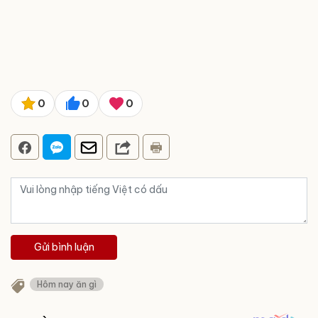
0
0
0
Gửi bình luận
Hôm nay ăn gì