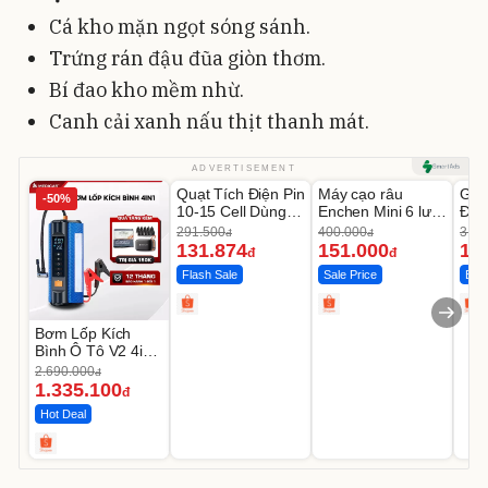
Cá kho mặn ngọt sóng sánh.
Trứng rán đậu đũa giòn thơm.
Bí đao kho mềm nhừ.
Canh cải xanh nấu thịt thanh mát.
Unmute
Unmute
U
ADVERTISEMENT
Quạt Tích Điện Pin
Máy cạo râu
GEP
-50%
-54%
-62%
10-15 Cell Dùng
Enchen Mini 6 lưỡi
Đùi
Liên Tục 4-8H
dao kép mỏng
Cao
291.500
400.000
319.
đ
đ
131.874
151.000
14
đ
đ
Flash Sale
Sale Price
Best
Bơm Lốp Kích
Bình Ô Tô V2 4in1
MEDICAR –
2.690.000
đ
12.000mAh
1.335.100
đ
Hot Deal