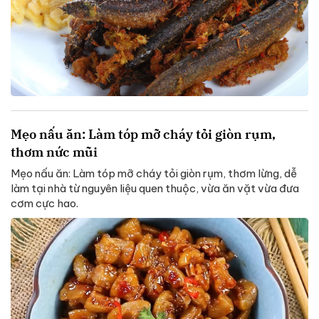
Mẹo nấu ăn: Làm tóp mỡ cháy tỏi giòn rụm,
thơm nức mũi
Mẹo nấu ăn: Làm tóp mỡ cháy tỏi giòn rụm, thơm lừng, dễ
làm tại nhà từ nguyên liệu quen thuộc, vừa ăn vặt vừa đưa
cơm cực hao.