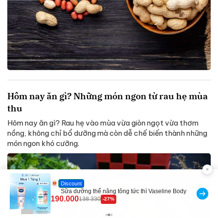
Hôm nay ăn gì? Những món ngon từ rau hẹ mùa
thu
Hôm nay ăn gì? Rau hẹ vào mùa vừa giòn ngọt vừa thơm
nồng, không chỉ bổ dưỡng mà còn dễ chế biến thành những
món ngon khó cưỡng.
Flash Sale
Robot Hút Bụi Lau Nhà - D2-001 - Thông Minh
3.000.000
2.200.000
-26%