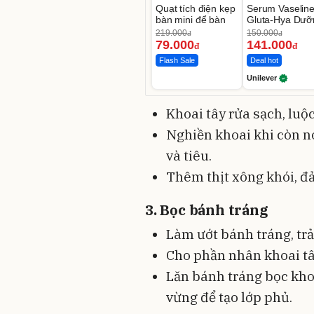
Quạt tích điện kẹp
Serum Vaselin
bàn mini để bàn
Gluta-Hya Dưỡ
Da Sáng Mịn S
219.000
150.000
đ
đ
7 Ngày
79.000
141.000
đ
đ
Flash Sale
Deal hot
Unilever
Khoai tây rửa sạch, luộc
Nghiền khoai khi còn n
và tiêu.
Thêm thịt xông khói, đ
3. Bọc bánh tráng
Làm ướt bánh tráng, trải
Cho phần nhân khoai tây 
Lăn bánh tráng bọc kho
vừng để tạo lớp phủ.