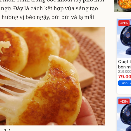
 ngờ. Đây là cách kết hợp vừa sáng tạo
ương vị béo ngậy, bùi bùi và lạ mắt.
-63%
Quạt t
bàn mi
219.00
79.0
Flash S
-63%