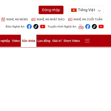
Tiếng Việt
Đăng nhập
NGHE AN NEWS
NGHỆ AN NHẬT BÁO
NGHỆ AN CUỐI TUẦN
Báo Nghệ An:
Truyền hình Nghệ An:
 nghiệp
Video
Sức khỏe
Lao động
Giải trí
Short Video
ửi