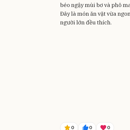
béo ngậy mùi bơ và phô mai
Đây là món ăn vặt vừa ngon
người lớn đều thích.
0
0
0