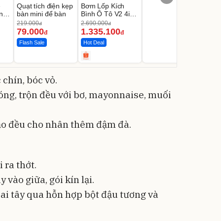
e
Quạt tích điện kẹp
Bơm Lốp Kích
ng
bàn mini để bàn
Bình Ô Tô V2 4in1
au
MEDICAR –
219.000
2.690.000
đ
đ
12.000mAh
79.000
1.335.100
đ
đ
Flash Sale
Hot Deal
 chín, bóc vỏ.
óng, trộn đều với bơ, mayonnaise, muối
ảo đều cho nhân thêm đậm đà.
 ra thớt.
vào giữa, gói kín lại.
ai tây qua hỗn hợp bột đậu tương và