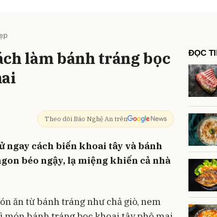
Đẹp
ách làm bánh tráng bọc
ĐỌC T
mai
Theo dõi Báo Nghệ An trên
hử ngay cách biến khoai tây và bánh
ngon béo ngậy, lạ miệng khiến cả nhà
ón ăn từ bánh tráng như chả giò, nem
hì món bánh tráng bọc khoai tây phô mai