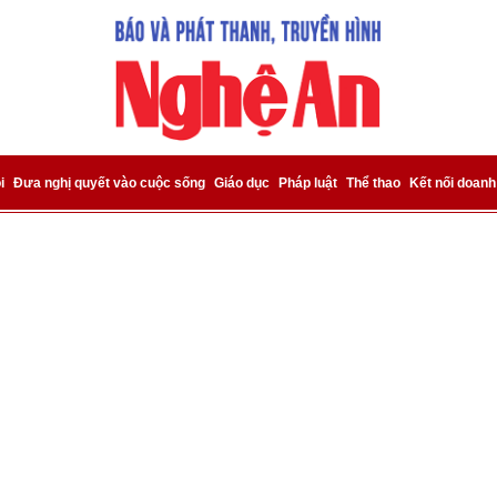
bình luận
i
Đưa nghị quyết vào cuộc sống
Giáo dục
Pháp luật
Thể thao
Kết nối doanh
Hủy
G