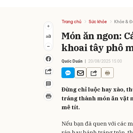
Trang chủ
Sức khỏe
Khỏe & 
Món ăn ngon: C
khoai tây phô 
Quốc Duẩn
20/08/2025 15:00
Đừng chỉ luộc hay xào, t
tráng thành món ăn vặt 
mê tít.
Nếu bạn đã quen với các m
rán hay bánh tráng trộn, t