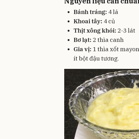
Nguyên liệu cần chuẩ
Bánh tráng:
4 lá
Khoai tây:
4 củ
Thịt xông khói:
2-3 lát
Bơ lạt:
2 thìa canh
Gia vị:
1 thìa xốt mayonn
ít bột đậu tương.