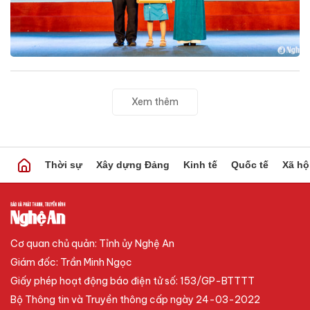
Xem thêm
Thời sự
Xây dựng Đảng
Kinh tế
Quốc tế
Xã hộ
Cơ quan chủ quản: Tỉnh ủy Nghệ An
Giám đốc: Trần Minh Ngọc
Giấy phép hoạt động báo điện tử số: 153/GP-BTTTT
Bộ Thông tin và Truyền thông cấp ngày 24-03-2022