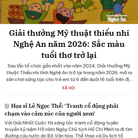
Giải thưởng Mỹ thuật thiếu nhi
Nghệ An năm 2026: Sắc màu
tuổi thơ trở lại
Sau lần tổ chức gần nhất vào năm 2024, Giải thưởng Mỹ
thuật Thiếu nhi tỉnh Nghệ An trở lại trong năm 2026, mở ra
sân chơi sáng tạo cho trẻ em từ 6 đến dưới 16 tuổi trên địa
bàn toàn...
XÃ HỘI
Họa sĩ Lê Ngọc Thể: 'Tranh cổ động phải
chạm vào cảm xúc của người xem'
Với Giải Nhất Cuộc thi sáng tác tranh cổ động tuyên
truyền kỷ niệm 115 năm Ngày Chủ tịch Hồ Chí Minh ra đi tìm
đường cứu nước do Bộ Văn hóa, Thể thao và Du lịch tổ