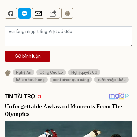
Gửi bình luận
Nghệ An
Cảng Cửa Lò
Nghị quyết 03
hỗ trợ tàu hàng
container qua cảng
xuất nhập khẩu