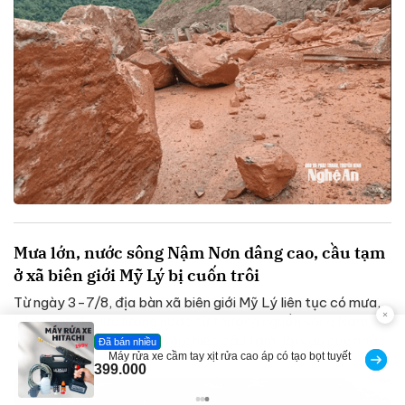
Mưa lớn, nước sông Nậm Nơn dâng cao, cầu tạm
ở xã biên giới Mỹ Lý bị cuốn trôi
Từ ngày 3-7/8, địa bàn xã biên giới Mỹ Lý liên tục có mưa,
bên cạnh đó, lưu lượng nước từ thượng nguồn sông Nậm
Nơn đổ về lớn đã cuốn trôi chiếc cầu tạm, lối vào duy nhất
Đã bán nhiều
Máy rửa xe cầm tay xịt rửa cao áp có tạo bọt tuyết
của bản Yên...
399.000