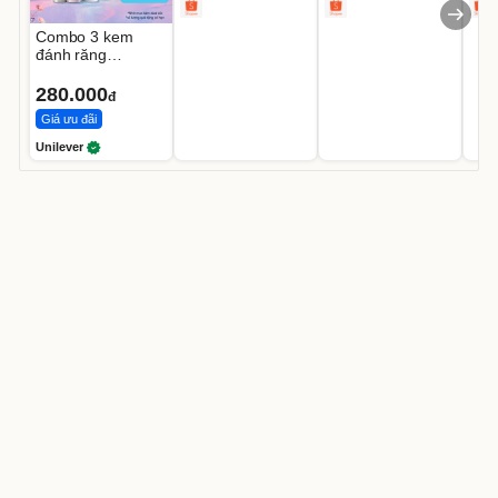
Combo 3 kem
đánh răng
CLOSEUP White
Now 100g
280.000
đ
Giá ưu đãi
Unilever