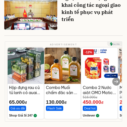
khai công tác ngoại giao
kinh tế phục vụ phát
triển
ADVERTISEMENT
-12%
Hộp đựng rau củ
Combo Muối
Combo 2 Nước
Máy
tủ lạnh có quai
chấm đặc sản 3
giặt OMO Matic
Phê
trong suốt 3L
Miền
Hương Nước Hoa
516.000
Min
320.
đ
65.000
130.000
450.000
25
bảo quản thực
Comfort 4.1KG
02
đ
đ
đ
phẩm
Giá ưu đãi
Flash Sale
Deal hot
Flas
Shop Giá Sỉ 247
Unilever
SOK