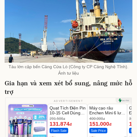
Tàu lớn cập bến Cảng Cửa Lò (Công ty CP Cảng Nghệ Tĩnh).
Ảnh tư liệu
Gia hạn và xem xét bổ sung, nâng mức hỗ
trợ
Unmute
Unmute
U
ADVERTISEMENT
Quạt Tích Điện Pin
Máy cạo râu
GEP
-54%
-62%
10-15 Cell Dùng
Enchen Mini 6 lưỡi
Đùi
Liên Tục 4-8H
dao kép mỏng
Cao
291.500
400.000
319.
đ
đ
131.874
151.000
14
đ
đ
Flash Sale
Sale Price
Best